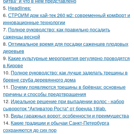
битва" и что в нем представлено
5.
Headlines:
6.
СТРОИМ дом хай-тек 260 м2: современный комфорт и
инновационные технологии
7.
Полное руководство: как правильно посадить
саженцы весной
8.
Оптимальное время для посадки саженцев плодовых
деревьев
9.
Какие культурные мероприятия регулярно проводятся
в Кирове
10.
Полное руководство: как лучше заделать трещины в
бревне сруба деревянного дома
11.
Почему появляются трещины в брёвнах: основные
причины и способы предотвращения
12.
Идеальное решение при выпадении волос - набор
сывороток "Активатор Роста" от бренда 19lab.
13.
Виды гаражных ворот: особенности и преимущества
14.
Какие традиции и обычаи Санкт-Петербурга
сохраняются до сих пор