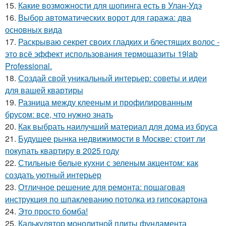
15.
Какие возможности для шопинга есть в Улан-Удэ
16.
Выбор автоматических ворот для гаража: два
основных вида
17.
Раскрываю секрет своих гладких и блестящих волос -
это всё эффект использования термощазиты 19lab
Professional.
18.
Создай свой уникальный интерьер: советы и идеи
для вашей квартиры
19.
Разница между клееным и профилированным
брусом: все, что нужно знать
20.
Как выбрать наилучший материал для дома из бруса
21.
Будущее рынка недвижимости в Москве: стоит ли
покупать квартиру в 2025 году
22.
Стильные белые кухни с зеленым акцентом: как
создать уютный интерьер
23.
Отличное решение для ремонта: пошаговая
инструкция по шпаклеванию потолка из гипсокартона
24.
Это просто бомба!
25.
Калькулятор монолитной плиты фундамента