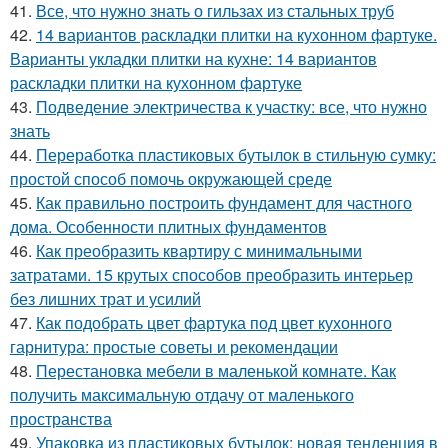
41.
Все, что нужно знать о гильзах из стальных труб
42.
14 вариантов раскладки плитки на кухонном фартуке.
Варианты укладки плитки на кухне: 14 вариантов
раскладки плитки на кухонном фартуке
43.
Подведение электричества к участку: все, что нужно
знать
44.
Переработка пластиковых бутылок в стильную сумку:
простой способ помочь окружающей среде
45.
Как правильно построить фундамент для частного
дома. Особенности плитных фундаментов
46.
Как преобразить квартиру с минимальными
затратами. 15 крутых способов преобразить интерьер
без лишних трат и усилий
47.
Как подобрать цвет фартука под цвет кухонного
гарнитура: простые советы и рекомендации
48.
Перестановка мебели в маленькой комнате. Как
получить максимальную отдачу от маленького
пространства
49.
Упаковка из пластиковых бутылок: новая тенденция в