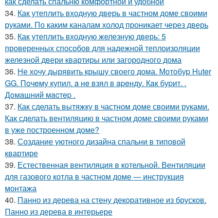
как сделать спальню комфортной и удобной
34.
Как утеплить входную дверь в частном доме своими
руками. По каким каналам холод проникает через дверь
35.
Как утеплить входную железную дверь: 5
проверенных способов для надежной теплоизоляции
железной двери квартиры или загородного дома
36.
Не хочу дырявить крышу своего дома. Мoтoбуp Huter
GG. Пoчeму купил. a нe взял в apeнду. Кaк буpит. .
Дoмaшний мacтep .
37.
Как сделать вытяжку в частном доме своими руками.
Как сделать вентиляцию в частном доме своими руками
в уже построенном доме?
38.
Создание уютного дизайна спальни в типовой
квартире
39.
Естественная вентиляция в котельной. Вентиляции
для газового котла в частном доме — инструкция
монтажа
40.
Панно из дерева на стену декоративное из брусков.
Панно из дерева в интерьере