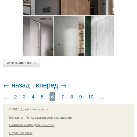
читать дальше →
← назад
вперед →
…
2
3
4
5
6
7
8
9
10
…
© 2026 Дизайн интерьера
Контакты
Пользовательское соглашение
Политика конфидециальности
Обратная связь