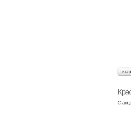
читат
Кра
С акц