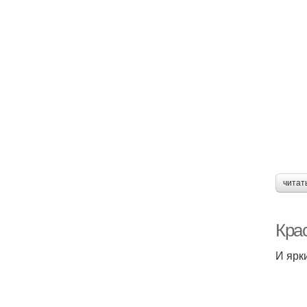
читат
Кра
И ярк