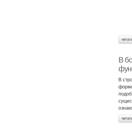
читат
В б
фун
В стр
формо
подоб
сущес
ознак
читат