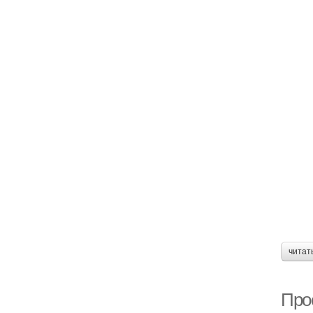
читат
Прос