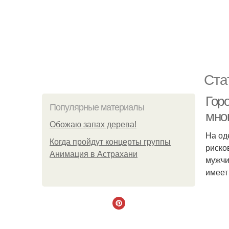
Ста
Горо
Популярные материалы
мног
Обожaю зaпах деpева!
На од
Когда пройдут концерты группы
риско
Анимация в Астрахани
мужчи
имеет