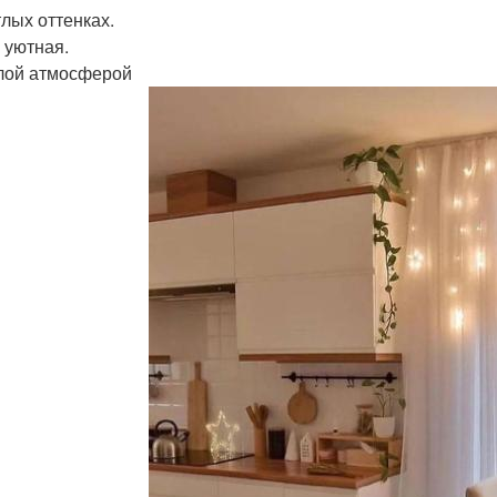
тлых оттенках.
 уютная.
лой атмосферой