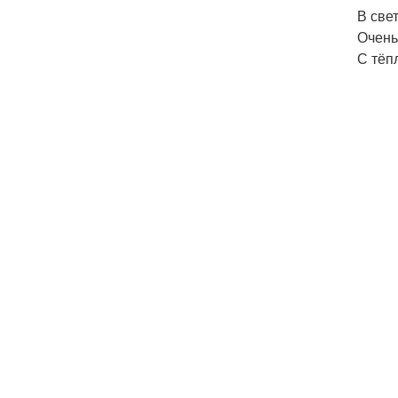
В све
Очень
С тёп