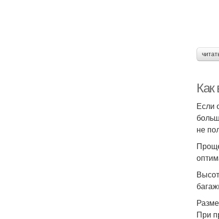
читат
Как
Если 
больш
не по
Проще
оптим
Высот
багаж
Разме
При п