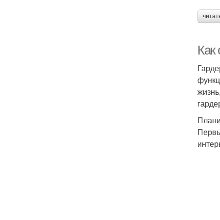
читат
Как
Гарде
функц
жизнь
гарде
Плани
Первы
интер