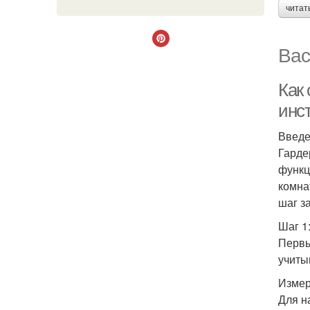
читат
Вас
Как
инс
Введ
Гарде
функц
комна
шаг з
Шаг 1
Первы
учиты
Измер
Для н