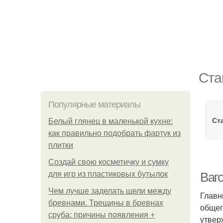
Ста
Популярные материалы
Ст
Белый глянец в маленькой кухне:
как правильно подобрать фартук из
плитки
Создай свою косметичку и сумку
для игр из пластиковых бутылок
Ваг
Чем лучше заделать щели между
Главн
бревнами. Трещины в бревнах
общег
сруба: причины появления +
утвер