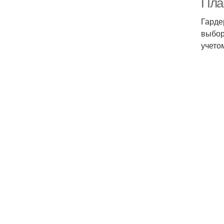
Пла
Гарде
выбор
учето