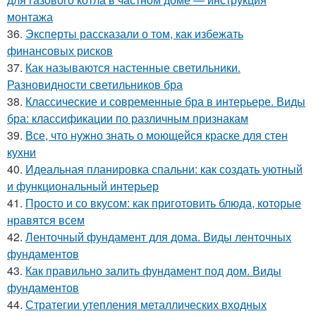
монтажа
36.
Эксперты рассказали о том, как избежать
финансовых рисков
37.
Как называются настенные светильники.
Разновидности светильников бра
38.
Классические и современные бра в интерьере. Виды
бра: классификации по различным признакам
39.
Все, что нужно знать о моющейся краске для стен
кухни
40.
Идеальная планировка спальни: как создать уютный
и функциональный интерьер
41.
Просто и со вкусом: как приготовить блюда, которые
нравятся всем
42.
Ленточный фундамент для дома. Виды ленточных
фундаментов
43.
Как правильно залить фундамент под дом. Виды
фундаментов
44.
Стратегии утепления металлических входных