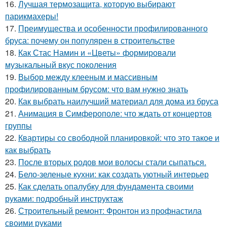
16.
Лучшая термозащита, которую выбирают
парикмахеры!
17.
Преимущества и особенности профилированного
бруса: почему он популярен в строительстве
18.
Как Стас Намин и «Цветы» формировали
музыкальный вкус поколения
19.
Выбор между клееным и массивным
профилированным брусом: что вам нужно знать
20.
Как выбрать наилучший материал для дома из бруса
21.
Анимация в Симферополе: что ждать от концертов
группы
22.
Квартиры со свободной планировкой: что это такое и
как выбрать
23.
После вторых родов мои волосы стали сыпаться.
24.
Бело-зеленые кухни: как создать уютный интерьер
25.
Как сделать опалубку для фундамента своими
руками: подробный инструктаж
26.
Строительный ремонт: Фронтон из профнастила
своими руками