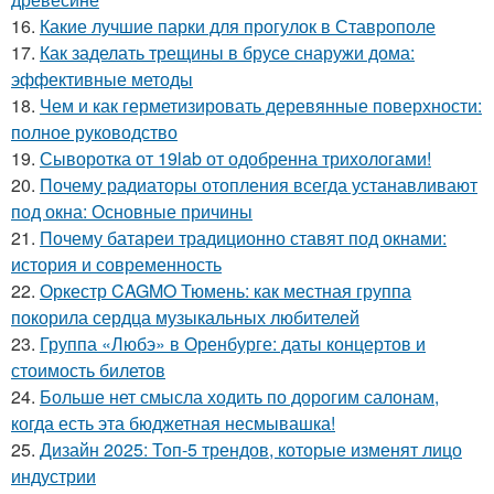
16.
Какие лучшие парки для прогулок в Ставрополе
17.
Как заделать трещины в брусе снаружи дома:
эффективные методы
18.
Чем и как герметизировать деревянные поверхности:
полное руководство
19.
Сыворотка от 19lab от одобренна трихологами!
20.
Почему радиаторы отопления всегда устанавливают
под окна: Основные причины
21.
Почему батареи традиционно ставят под окнами:
история и современность
22.
Оркестр CAGMO Тюмень: как местная группа
покорила сердца музыкальных любителей
23.
Группа «Любэ» в Оренбурге: даты концертов и
стоимость билетов
24.
Больше нет смысла ходить по дорогим салонам,
когда есть эта бюджетная несмывашка!
25.
Дизайн 2025: Топ-5 трендов, которые изменят лицо
индустрии