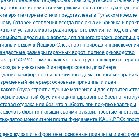
рдеробная система своими руками: пошаговое руководство
кие архитектурные стили представлены в Тульском кремле
чему батареи отопления всегда под окнами: физика и практ
жно ли устанавливать радиаторы отопления не под окнами
к выбрать идеальные ворота для вашего гаража: советы и
тивный отдых в Йошкар-Оле: спорт, природа и приключени
андартные размеры гаражных ворот: полное руководство
кестр CAGMO Тюмень: как местная группа покорила сердц
к создать уникальный интерьер: советы дизайнера
здание комфортного и эстетичного дома: основные правил
временный интерьер: основные принципы и идеи
 какого бруса строить: лучшие материалы для строительств
офилированный брус или оцилиндрованное бревно: что лу
стовая отделка или без: что выбрать при покупке квартиры
к сделать фронтон крыши своими руками: простые инструк
лькулятор монолитной плиты фундамента KALK.PRO: прост
а
одиночку зашить фронтоны: основные принципы и инструм