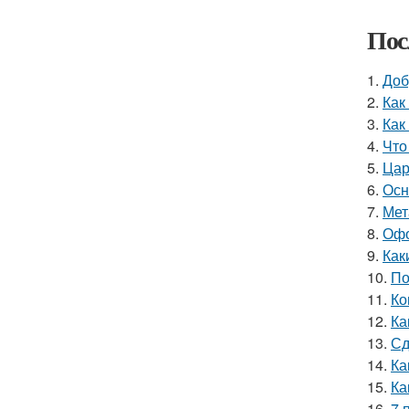
Пос
1.
Доб
2.
Как
3.
Как
4.
Что
5.
Цар
6.
Осн
7.
Мет
8.
Офо
9.
Как
10.
По
11.
Ко
12.
Ка
13.
Сд
14.
Ка
15.
Ка
16.
7 