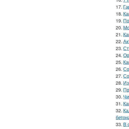
17.
Га
18.
Ка
19.
По
20.
Мо
21.
Ка
22.
Ак
23.
Ст
24.
Ор
25.
Ка
26.
Со
27.
Со
28.
Из
29.
Пр
30.
Чи
31.
Ка
32.
Ка
бетон
33.
В 