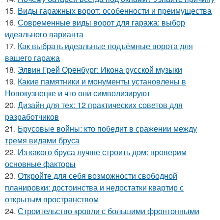
15.
Виды гаражных ворот: особенности и преимущества
16.
Современные виды ворот для гаража: выбор
идеального варианта
17.
Как выбрать идеальные подъёмные ворота для
вашего гаража
18.
Элвин Грей Оренбург: Икона русской музыки
19.
Какие памятники и монументы установлены в
Новокузнецке и что они символизируют
20.
Дизайн для тех: 12 практических советов для
разработчиков
21.
Брусовые войны: кто победит в сражении между
тремя видами бруса
22.
Из какого бруса лучше строить дом: проверим
основные факторы
23.
Откройте для себя возможности свободной
планировки: достоинства и недостатки квартир с
открытым пространством
24.
Строительство кровли с большими фронтонными