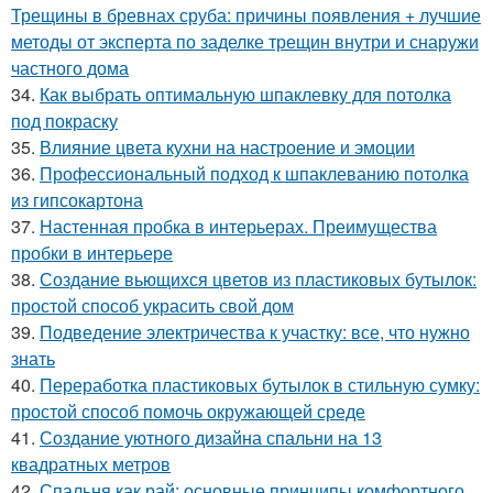
Трещины в бревнах сруба: причины появления + лучшие
методы от эксперта по заделке трещин внутри и снаружи
частного дома
34.
Как выбрать оптимальную шпаклевку для потолка
под покраску
35.
Влияние цвета кухни на настроение и эмоции
36.
Профессиональный подход к шпаклеванию потолка
из гипсокартона
37.
Настенная пробка в интерьерах. Преимущества
пробки в интерьере
38.
Создание вьющихся цветов из пластиковых бутылок:
простой способ украсить свой дом
39.
Подведение электричества к участку: все, что нужно
знать
40.
Переработка пластиковых бутылок в стильную сумку:
простой способ помочь окружающей среде
41.
Создание уютного дизайна спальни на 13
квадратных метров
42.
Спальня как рай: основные принципы комфортного