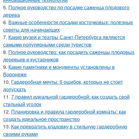
5.
Полное руководство по посадке саженца плодового
дерева
6.
Важные особенности посадки косточковых: полезные
советы для начинающих
7.
Какие музеи и театры Санкт-Петербурга являются
самыми популярными среди туристов
8.
Полное руководство: как посадить саженцы плодовых
деревьев и кустарников
9.
Какие памятники и монументы установлены в
Воронеже
10.
Гардеробная мечты: 5 ошибок, которых не стоит
допускать
11.
7 правил идеальной гардеробной: как создать свой
стильный уголок
12.
Планировка и правила гардеробной комнаты: как
создать идеальное пространство
13.
Как превратить кладовку в стильную гардеробную
своими руками