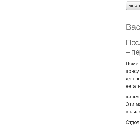
читат
Вас
Пос
– п
Помещ
прису
для р
негат
панел
Эти м
и выс
Отдел