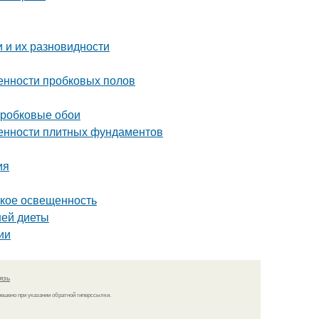
 и их разновидности
енности пробковых полов
пробковые обои
бенности плитных фундаментов
ия
такое освещенность
ней диеты
ии
язь
решено при указании обратной гиперссылки.