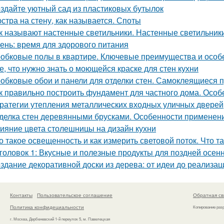
здайте уютный сад из пластиковых бутылок
стра на стену, как называется. Споты
к называют настенные светильники. Настенные светильники
ень: время для здорового питания
обковые полы в квартире. Ключевые преимущества и особ
е, что нужно знать о моющейся краске для стен кухни
обковые обои и панели для отделки стен. Самоклеящиеся 
к правильно построить фундамент для частного дома. Осо
ратегии утепления металлических входных уличных дверей
делка стен деревянными брусками. Особенности применен
ияние цвета столешницы на дизайн кухни
о такое освещенность и как измерить световой поток. Что 
головок 1: Вкусные и полезные продукты для поздней осен
здание декоративной доски из дерева: от идеи до реализац
Контакты
Пользовательское соглашение
Обратная св
Политика конфидециальности
Копирование раз
г. Москва, Дербеневский 1-й переулок 5, м. Павелецкая