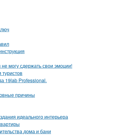
ключ
авил
 инструкция
и не могу сдержать свои эмоции!
 туристов
 19lab Professional.
новные причины
здания идеального интерьера
квартиры
ительства дома и бани