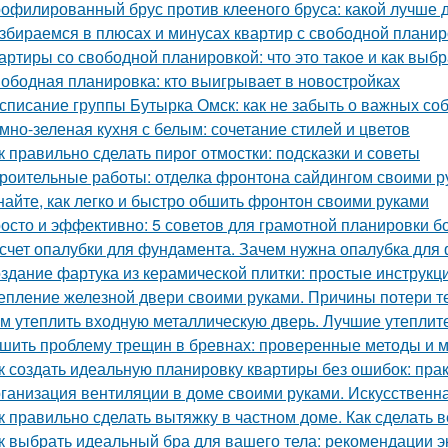
офилированный брус против клееного бруса: какой лучше 
збираемся в плюсах и минусах квартир с свободной плани
артиры со свободной планировкой: что это такое и как выбр
ободная планировка: кто выигрывает в новостройках
списание группы Бутырка Омск: как не забыть о важных со
мно-зеленая кухня с белым: сочетание стилей и цветов
к правильно сделать пирог отмостки: подсказки и советы
роительные работы: отделка фронтона сайдингом своими р
найте, как легко и быстро обшить фронтон своими руками
осто и эффективно: 5 советов для грамотной планировки б
счет опалубки для фундамента. Зачем нужна опалубка для 
здание фартука из керамической плитки: простые инструк
епление железной двери своими руками. Причины потери т
м утеплить входную металлическую дверь. Лучшие утеплит
шить проблему трещин в бревнах: проверенные методы и 
к создать идеальную планировку квартиры без ошибок: пра
ганизация вентиляции в доме своими руками. Искусственн
к правильно сделать вытяжку в частном доме. Как сделать 
к выбрать идеальный бра для вашего тела: рекомендации э