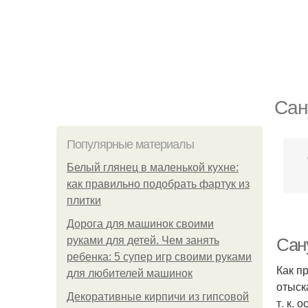
Сан
Популярные материалы
Белый глянец в маленькой кухне:
как правильно подобрать фартук из
плитки
Дорога для машинок своими
руками для детей. Чем занять
Сан
ребенка: 5 супер игр своими руками
Как п
для любителей машинок
отыск
Декоративные кирпичи из гипсовой
т. к.