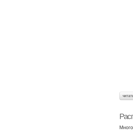
читат
Рас
Много