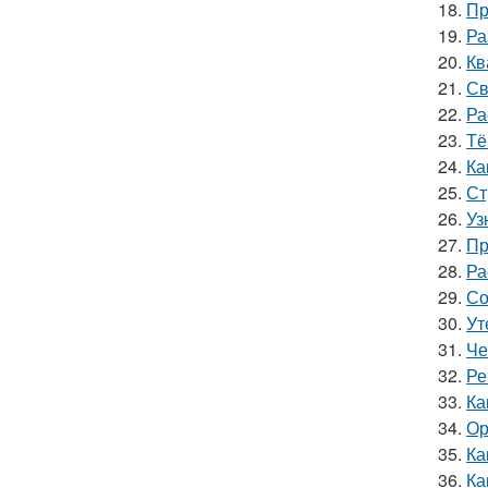
18.
Пр
19.
Ра
20.
Кв
21.
Св
22.
Ра
23.
Тё
24.
Ка
25.
Ст
26.
Уз
27.
Пр
28.
Ра
29.
Со
30.
Ут
31.
Че
32.
Ре
33.
Ка
34.
Ор
35.
Ка
36.
Ка