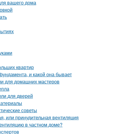
для вашего дома
ровкой
ать
бытиях
уками
ольших квартир
фундамента, и какой она бывает
ции для домашних мастеров
епла
ели для дверей
материалы
ктические советы
ая, или принудительная вентиляция
вентиляцию в частном доме?
кспертов