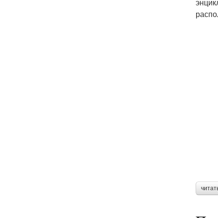
энцик
распо
читат