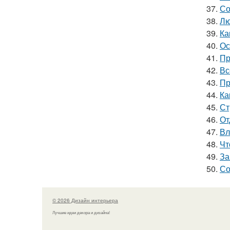
37.
Со
38.
Лю
39.
Ка
40.
Ос
41.
Пр
42.
Вс
43.
Пр
44.
Ка
45.
Ст
46.
От
47.
Вл
48.
Чт
49.
За
50.
Со
© 2026 Дизайн интерьера
Лучшие идеи декора и дизайна!