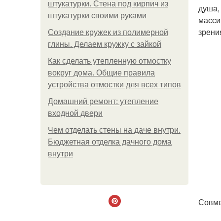
штукатурки. Стена под кирпич из
душа,
штукатурки своими руками
масси
зрени
Создание кружек из полимерной
глины. Делаем кружку с зайкой
Как сделать утепленную отмостку
вокруг дома. Общие правила
устройства отмостки для всех типов
Домашний ремонт: утепление
входной двери
Чем отделать стены на даче внутри.
Бюджетная отделка дачного дома
внутри
Совме