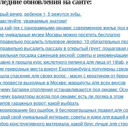
ледние обновления на сайте:
рый вечер, ребенок 1, 5 режутся зубы.
авствуйте, уважаемые знатоки!
а хай-тек с панорамными окнами: современное жилье под 
ие уникальные музеи Москвы можно посетить бесплатно
 правильно посадить плодовое дерево: 10 обязательных пр
 правильно высадить рассаду в открытый грунт: пошаговая
вильная посадка саженцев весной: советы и рекомендации
авно я прошла курс кислотного пилинга для лица от 19lab, 
ие природные места вокруг Екатеринбурга популярны среди
шла спасение для своих волос - маску с кератином от бренда
к провести выходные в Москве: маршруты для всех вкусов
чему батареи отопления устанавливаются под окнами: Ос
чему радиаторы всегда под окнами: есть ли логика в этом
типов гаражных ворот: какой выбрать
корирование без ошибок: 9 беспроигрышных правил для со
здай свой уникальный интерьер: советы и идеи для вашей 
бор конструктивного материала: какой брус лучше для стро