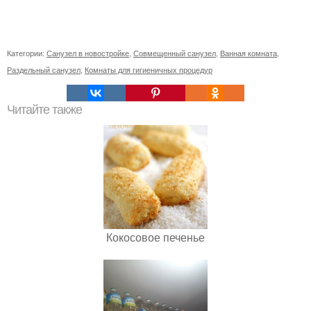
Категории:
Санузел в новостройке
,
Совмещенный санузел
,
Ванная комната
,
Раздельный санузел
,
Комнаты для гигиеничных процедур
Читайте также
Кокосовое печенье