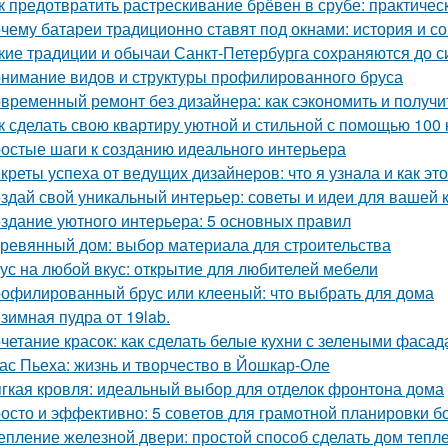
к предотвратить растрескивание брёвен в срубе: практичес
чему батареи традиционно ставят под окнами: история и с
кие традиции и обычаи Санкт-Петербурга сохраняются до с
нимание видов и структуры профилированного бруса
временный ремонт без дизайнера: как сэкономить и получи
к сделать свою квартиру уютной и стильной с помощью 100 
остые шаги к созданию идеального интерьера
креты успеха от ведущих дизайнеров: что я узнала и как эт
здай свой уникальный интерьер: советы и идеи для вашей 
здание уютного интерьера: 5 основных правил
ревянный дом: выбор материала для строительства
ус на любой вкус: открытие для любителей мебели
офилированный брус или клееный: что выбрать для дома
зимная пудра от 19lab.
четание красок: как сделать белые кухни с зелеными фаса
ас Пьеха: жизнь и творчество в Йошкар-Оле
гкая кровля: идеальный выбор для отделок фронтона дома
осто и эффективно: 5 советов для грамотной планировки б
епление железной двери: простой способ сделать дом тепл