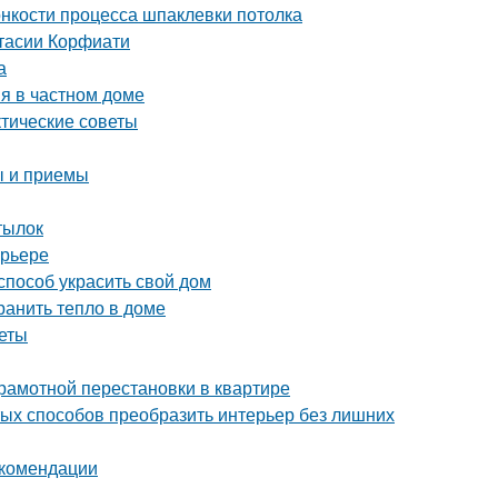
онкости процесса шпаклевки потолка
стасии Корфиати
а
я в частном доме
ктические советы
ы и приемы
тылок
ерьере
способ украсить свой дом
ранить тепло в доме
веты
грамотной перестановки в квартире
тых способов преобразить интерьер без лишних
екомендации