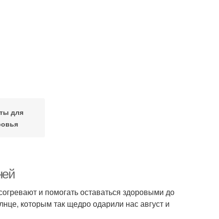
ты для
ровья
ней
согревают и помогать оставаться здоровыми до
нце, которым так щедро одарили нас август и