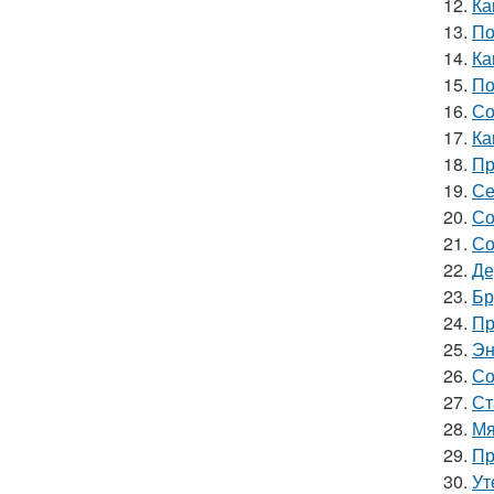
12.
Ка
13.
По
14.
Ка
15.
По
16.
Со
17.
Ка
18.
Пр
19.
Се
20.
Со
21.
Со
22.
Де
23.
Бр
24.
Пр
25.
Эн
26.
Со
27.
Ст
28.
Мя
29.
Пр
30.
Ут