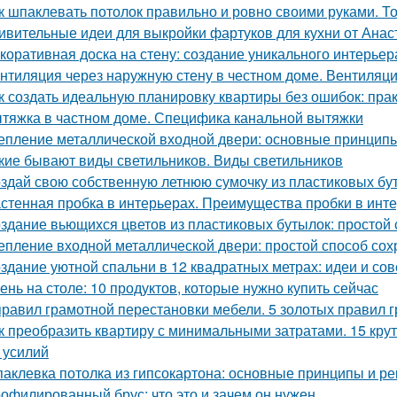
к шпаклевать потолок правильно и ровно своими руками. Т
ивительные идеи для выкройки фартуков для кухни от Ана
коративная доска на стену: создание уникального интерьер
нтиляция через наружную стену в честном доме. Вентиляци
к создать идеальную планировку квартиры без ошибок: пра
тяжка в частном доме. Специфика канальной вытяжки
епление металлической входной двери: основные принцип
кие бывают виды светильников. Виды светильников
здай свою собственную летнюю сумочку из пластиковых бу
стенная пробка в интерьерах. Преимущества пробки в инт
здание вьющихся цветов из пластиковых бутылок: простой 
епление входной металлической двери: простой способ сох
здание уютной спальни в 12 квадратных метрах: идеи и со
ень на столе: 10 продуктов, которые нужно купить сейчас
правил грамотной перестановки мебели. 5 золотых правил 
к преобразить квартиру с минимальными затратами. 15 кру
и усилий
аклевка потолка из гипсокартона: основные принципы и р
офилированный брус: что это и зачем он нужен