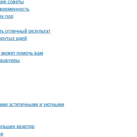
кие советы
овременность
их пор
ть отличный результат
крутых идей
о может помочь вам
квартиры
дами эстетичными и уютными
ольших квартир
ее