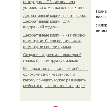
вокруг дома. Общие правила
устройства отмостки для всех типов
Грана
Декоративный кирпич в интерьере.
повыш
Декоративный кирпич для
Яблок
внутренней отделки
витам
Декоративные кирпичи из гипсовой
штукатурки. Стена под кирпич из
штукатурки своими руками
Создание кружек из полимерной
глины. Делаем кружку с зайкой
50 вариантов расстановки мебели в
однокомнатной квартире. По
какому принципу нужно размещать
мебель в однокомнатной квартире