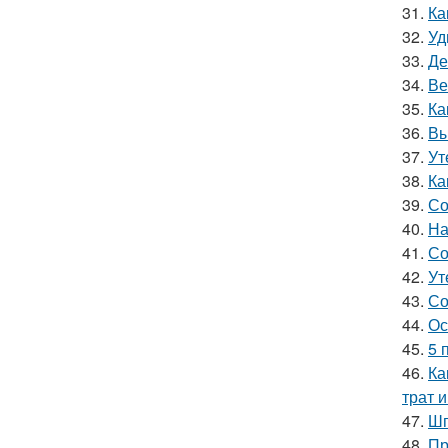
31.
Ка
32.
Уд
33.
Де
34.
Ве
35.
Ка
36.
Вы
37.
Ут
38.
Ка
39.
Со
40.
На
41.
Со
42.
Ут
43.
Со
44.
Ос
45.
5 
46.
Ка
трат 
47.
Шп
48.
Пр