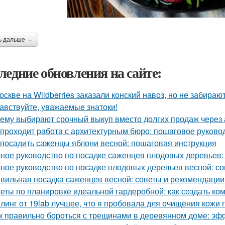
ь дальше →
ледние обновления на сайте:
оскве на Wildberries заказали конский навоз, но не забирают
авствуйте, уважаемые знатоки!
ему выбирают срочный выкуп вместо долгих продаж через 
 проходит работа с архитектурным бюро: пошаговое руково
 посадить саженцы яблони весной: пошаговая инструкция
ное руководство по посадке саженцев плодовых деревьев:
ное руководство по посадке плодовых деревьев весной: с
вильная посадка саженцев весной: советы и рекомендации
еты по планировке идеальной гардеробной: как создать ко
линг от 19lab лучшее, что я пробовала для очищения кожи 
к правильно бороться с трещинами в деревянном доме: э