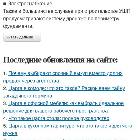
■ Электроснабжение
Также в большинстве случаев при строительстве УШП
предусматривают систему дренажа по периметру
фундамента.
читать дальше →
Последние обновления на сайте:
1.
Почему выбирают срочный выкуп вместо долгих
продаж через агентства
2.
Царга в комоде: что это такое? Раскрываем тайну
загадочного термина
3.
Царга в офисной мебели: как выбрать идеальное
решение для вашего рабочего пространства
4.
Что такое царга стола: полное руководство
5.
Царга в кухонном гарнитуре: что это такое и для чего
нужна