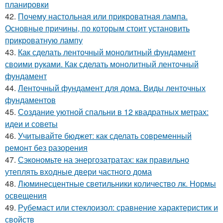
планировки
42.
Почему настольная или прикроватная лампа.
Основные причины, по которым стоит установить
прикроватную лампу
43.
Как сделать ленточный монолитный фундамент
своими руками. Как сделать монолитный ленточный
фундамент
44.
Ленточный фундамент для дома. Виды ленточных
фундаментов
45.
Создание уютной спальни в 12 квадратных метрах:
идеи и советы
46.
Учитывайте бюджет: как сделать современный
ремонт без разорения
47.
Сэкономьте на энергозатратах: как правильно
утеплять входные двери частного дома
48.
Люминесцентные светильники количество лк. Нормы
освещения
49.
Рубемаст или стеклоизол: сравнение характеристик и
свойств