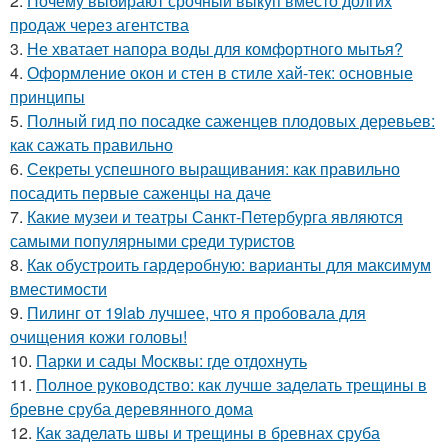
2.
Почему выбирают срочный выкуп вместо долгих
продаж через агентства
3.
Не хватает напора воды для комфортного мытья?
4.
Оформление окон и стен в стиле хай-тек: основные
принципы
5.
Полный гид по посадке саженцев плодовых деревьев:
как сажать правильно
6.
Секреты успешного выращивания: как правильно
посадить первые саженцы на даче
7.
Какие музеи и театры Санкт-Петербурга являются
самыми популярными среди туристов
8.
Как обустроить гардеробную: варианты для максимум
вместимости
9.
Пилинг от 19lab лучшее, что я пробовала для
очищения кожи головы!
10.
Парки и сады Москвы: где отдохнуть
11.
Полное руководство: как лучше заделать трещины в
бревне сруба деревянного дома
12.
Как заделать швы и трещины в бревнах сруба