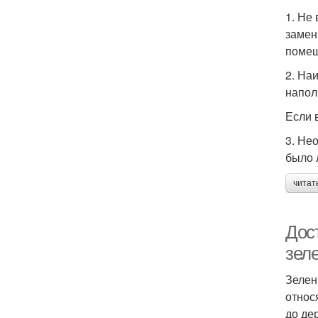
1. Не
замен
помещ
2. На
напол
Если 
3. Не
было 
читат
Дост
зеле
Зелен
относ
до де