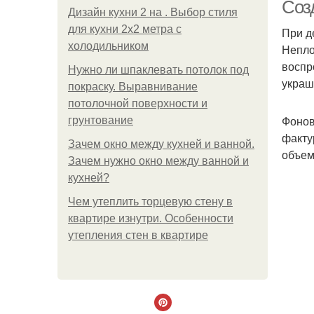
Соз
Дизайн кухни 2 на . Выбор стиля
для кухни 2х2 метра с
При д
холодильником
Непло
воспр
Нужно ли шпаклевать потолок под
украш
покраску. Выравнивание
потолочной поверхности и
Фонов
грунтование
факту
Зачем окно между кухней и ванной.
объем
Зачем нужно окно между ванной и
кухней?
Чем утеплить торцевую стену в
квартире изнутри. Особенности
утепления стен в квартире