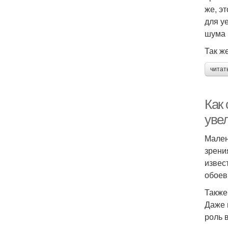
же, э
для у
шума 
Так ж
читат
Как
уве
Мален
зрени
извес
обоев
Также
Даже 
роль 