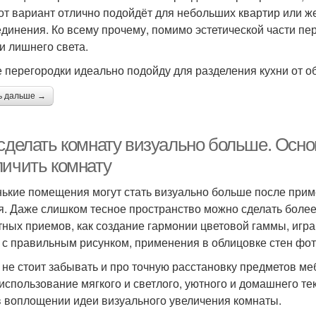
тот вариант отлично подойдёт для небольших квартир или же 
единения. Ко всему прочему, помимо эстетической части пе
и лишнего света.
е перегородки идеально подойду для разделения кухни от 
ь дальше →
 сделать комнату визуально больше. Осно
личить комнату
ькие помещения могут стать визуально больше после прим
я. Даже слишком тесное пространство можно сделать бол
тных приемов, как создание гармонии цветовой гаммы, игра
 с правильным рисунком, применения в облицовке стен фо
 не стоит забывать и про точную расстановку предметов ме
использование мягкого и светлого, уютного и домашнего те
в воплощении идеи визуального увеличения комнаты.