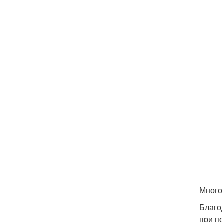
Много
Благо
при п