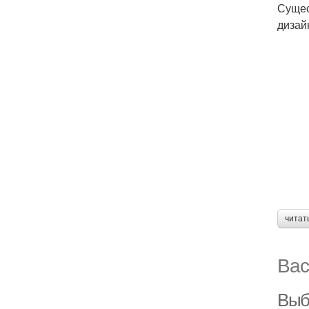
Сущес
дизай
читат
Вас
Выб