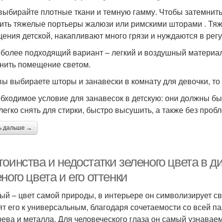
 выбирайте плотные ткани и темную гамму. Чтобы затемни
ить тяжелые портьеры жалюзи или римскими шторами . Тя
ения детской, накапливают много грязи и нуждаются в регу
иболее подходящий вариант – легкий и воздушный материал.
нить помещение светом.
вы выбираете шторы и занавески в комнату для девочки, то
обходимое условие для занавесок в детскую: они должны б
легко снять для стирки, быстро высушить, а также без пробл
ь дальше →
оинства и недостатки зеленого цвета в д
ного цвета и его оттенки
ый – цвет самой природы, в интерьере он символизирует св
ят его к универсальным, благодаря сочетаемости со всей па
рева и металла. Для человеческого глаза он самый узнавае