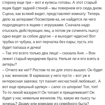
сторону еще три – вот и кулисы готовы. А этот старый
ящик будет задней стеной – мы повернем его сюда дном.
Сцена, как всякий видит, представляет комнату. Теперь
дело за актерами! Посмотрим-ка, не найдется ли чего
подходящего в ящике с игрушками. Сначала надо
отыскать действующих лиц, а потом уж сочинять пьесу:
одно ведет за собою другое – и выходит чудесно! Вот
трубка от чубука, а вот перчатка без пары; пусть это
будет папаша и дочка!
– Так это всего только два лица! – сказала Аня. – Вон
лежит старый мундирчик брата. Нельзя ли и его взять в
актеры?
– Отчего же нет? Ростом-то он для этого вышел. Он будет
у нас женихом. В карманах у него пусто – вот уж и
интересная завязка: тут пахнет несчастной любовью!.. А
вот еще орешный щелкун – сапог со шпорою! Топ, топ!
То-то лихой мазурист! Он топает и прищелкивает! Он
будет у нас немилым женихом. Ну, какую же пьесу ты
хочешь? Драму или комедию из семейного быта?