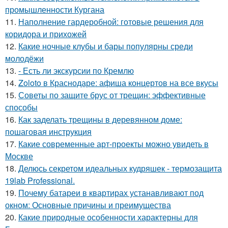
промышленности Кургана
11.
Наполнение гардеробной: готовые решения для
коридора и прихожей
12.
Какие ночные клубы и бары популярны среди
молодёжи
13.
- Есть ли экскурсии по Кремлю
14.
Zoloto в Краснодаре: афиша концертов на все вкусы
15.
Советы по защите брус от трещин: эффективные
способы
16.
Как заделать трещины в деревянном доме:
пошаговая инструкция
17.
Какие современные арт-проекты можно увидеть в
Москве
18.
Делюсь секретом идеальных кудряшек - термозащита
19lab Professional.
19.
Почему батареи в квартирах устанавливают под
окном: Основные причины и преимущества
20.
Какие природные особенности характерны для