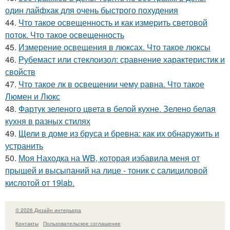
один лайфхак для очень быстрого похудения
44.
Что такое освещенность и как измерить световой
поток. Что такое освещенность
45.
Измерение освещения в люксах. Что такое люксы
46.
Рубемаст или стеклоизол: сравнение характеристик и
свойств
47.
Что такое лк в освещении чему равна. Что такое
Люмен и Люкс
48.
Фартук зеленого цвета в белой кухне. Зелено белая
кухня в разных стилях
49.
Щели в доме из бруса и бревна: как их обнаружить и
устранить
50.
Моя Находка на WB, которая избавила меня от
прыщей и высыпаний на лице - тоник с салициловой
кислотой от 19lab.
© 2026 Дизайн интерьера
Контакты
Пользовательское соглашение