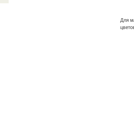
Для м
цвето