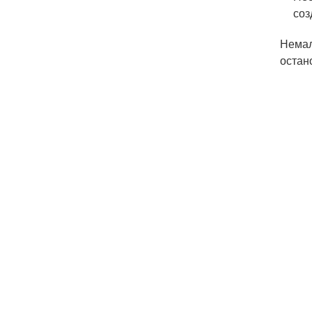
соз
Немал
остан