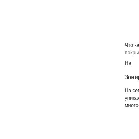
Что к
покры
На
Зони
На се
уника
много