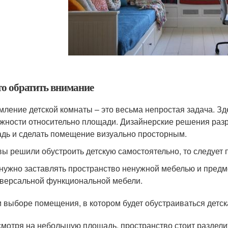
то обратить внимание
ление детской комнаты – это весьма непростая задача. Зд
жности относительно площади. Дизайнерские решения раз
дь и сделать помещение визуально просторным.
вы решили обустроить детскую самостоятельно, то следует 
нужно заставлять пространство ненужной мебелью и предм
версальной функциональной мебели.
 выборе помещения, в котором будет обустраиваться детска
мотря на небольшую площадь, пространство стоит раздели