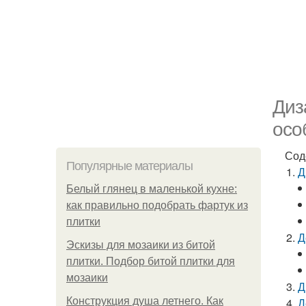
Диз
осо
Сод
Популярные материалы
Д
Белый глянец в маленькой кухне:
как правильно подобрать фартук из
плитки
Д
Эскизы для мозаики из битой
плитки. Подбор битой плитки для
мозаики
Д
Конструкция душа летнего. Как
Д