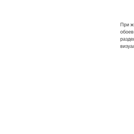
При ж
обоев
разде
визуа