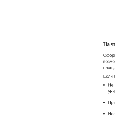
На ч
Оформ
возмо
площа
Если 
Не 
уни
При
Нес