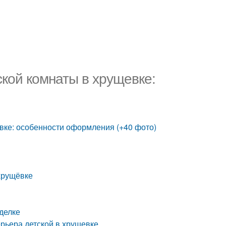
ской комнаты в хрущевке:
евке: особенности оформления (+40 фото)
 хрущёвке
делке
ерьера детской в хрущевке