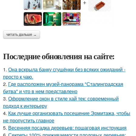
читать дальше →
Последние обновления на сайте:
1.
Она вскрыла банку сгущёнки без всяких ожиданий -
просто к чаю.
2.
Где расположен музей-панорама "Сталинградская
битва" и что в нем представлено
3.
Оформление окон в стиле хай тек: современный
подход к интерьеру
4.
Как лучше организовать посещение Эрмитажа, чтобы
не пропустить главное
5.
Весенняя посадка деревьев: пошаговая инструкция
6.
Секреты 100% приживаемости плодовых деревьев: