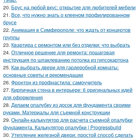
20.
Брус на любой вкус: открытие для любителей мебели
21.
Все, что нужно знать о клееном профилированном
брусе
22.
Анимация в Симферополе: что ждать от концертов
группы
23.
Квартира с ремонтом или без отделки: что выбрать
24.
Отличное решение для ремонта: пошаговая
инструкция по шпаклеванию потолка из гипсокартона
25.
Как выбрать двери для гардеробной комнаты:
основные советы и рекомендации
26.
Фронтон из профнастила: самоучитель
27.
Кирпичная стена в интерьере: 6 оригинальных идей
для оформления
28.
Делаем опалубку из досок для фундамента своими
руками. Материалы для съемной конструкции
29.
Онлайн-калькулятор для расчета съемной опалубки
фундамента. Калькулятор опалубки | Progressbuild
30.
Утепление железной двери: простой способ сделать