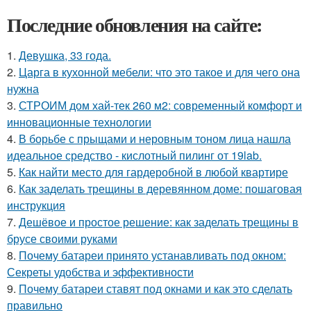
Последние обновления на сайте:
1.
Девушка, 33 года.
2.
Царга в кухонной мебели: что это такое и для чего она
нужна
3.
СТРОИМ дом хай-тек 260 м2: современный комфорт и
инновационные технологии
4.
В борьбе с прыщами и неровным тоном лица нашла
идеальное средство - кислотный пилинг от 19lab.
5.
Как найти место для гардеробной в любой квартире
6.
Как заделать трещины в деревянном доме: пошаговая
инструкция
7.
Дешёвое и простое решение: как заделать трещины в
брусе своими руками
8.
Почему батареи принято устанавливать под окном:
Секреты удобства и эффективности
9.
Почему батареи ставят под окнами и как это сделать
правильно