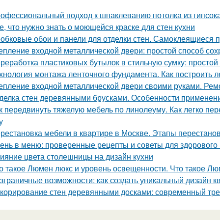
офессиональный подход к шпаклеванию потолка из гипсок
е, что нужно знать о моющейся краске для стен кухни
обковые обои и панели для отделки стен. Самоклеящиеся 
епление входной металлической двери: простой способ сох
реработка пластиковых бутылок в стильную сумку: просто
хнология монтажа ленточного фундамента. Как построить 
епление входной металлической двери своими руками. Ре
делка стен деревянными брусками. Особенности применен
к передвинуть тяжелую мебель по линолеуму. Как легко пе
у
рестановка мебели в квартире в Москве. Этапы перестано
ень в меню: проверенные рецепты и советы для здорового
ияние цвета столешницы на дизайн кухни
о такое Люмен люкс и уровень освещенности. Что такое Лю
зграничные возможности: как создать уникальный дизайн 
корирование стен деревянными досками: современный тре