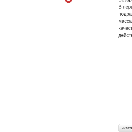
В пер
подра
масса
качес
дейст
читат