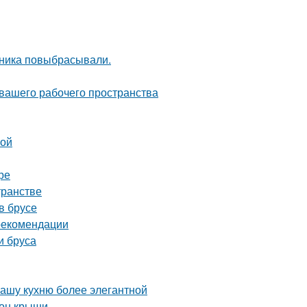
дника повыбрасывали.
 вашего рабочего пространства
ной
ре
транстве
в брусе
 рекомендации
и бруса
вашу кухню более элегантной
тон крыши