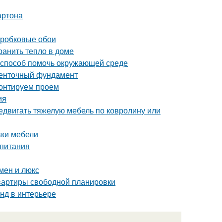
артона
пробковые обои
ранить тепло в доме
й способ помочь окружающей среде
ленточный фундамент
монтируем проем
ия
редвигать тяжелую мебель по ковролину или
вки мебели
 питания
мен и люкс
квартиры свободной планировки
нд в интерьере