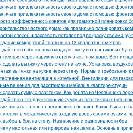
еличьте привлекательность своего дома с помощью фронто
еличьте привлекательность своего дома с помощью фронто
осто и эффективно: 5 советов для грамотной планировки б
роительство частного дома: как правильно планировать ко
остой способ шпаклевать потолок под покраску своими рук
здание комфортной спальни на 13 квадратных метров
здай свою собственную модную сумку из пластиковых буты
нтиляция через наружную стену в честном доме. Вентиляци
к сделать вытяжку через стену на кухне. Установка воздухо
нтаж вытяжки на кухне через стену. Нормы и требования 
тественная вентиляция в котельной. Вентиляции для газов
ные решения для расстановки мебели в квартире-студии
к сделать сумку с пластиком. Как ребята из Челябинска пе
здай свою эко-дружелюбную сумку из пластиковых бутылок 
кие типы настенных светильников бывают. Какие бывают н
к утеплить металлическую входную дверь своими руками: п
к выбрать бра на стену. Назначение и разновидности бра
чему настольная или прикроватная лампа. Основные причи