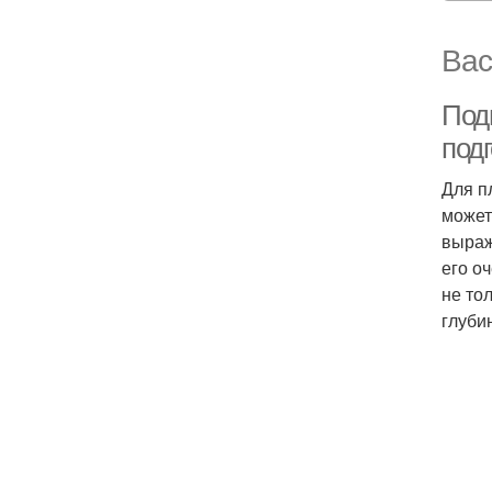
Вас
Под
подг
Для п
может
выраж
его о
не то
глуби