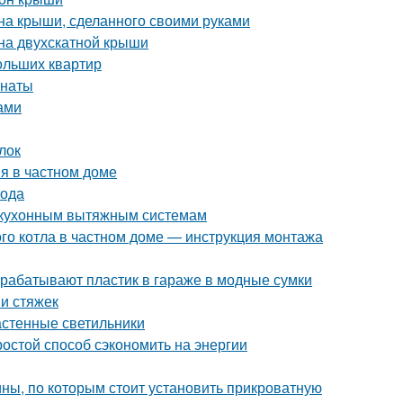
на крыши, сделанного своими руками
на двухскатной крыши
ольших квартир
мнаты
ами
лок
я в частном доме
вода
к кухонным вытяжным системам
ого котла в частном доме — инструкция монтажа
рерабатывают пластик в гараже в модные сумки
и стяжек
астенные светильники
ростой способ сэкономить на энергии
ны, по которым стоит установить прикроватную