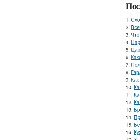
Пос
1.
Схо
2.
Все
3.
Что
4.
Цар
5.
Цар
6.
Как
7.
Пол
8.
Гар
9.
Как
10.
Ка
11.
Ка
12.
Ка
13.
Бр
14.
Пр
15.
Бе
16.
Ку
17.
За