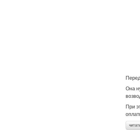
Перед
Она н
возво
При э
оплат
читат