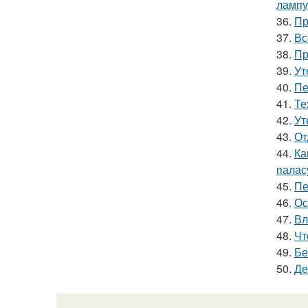
лампу
36.
Пр
37.
Вс
38.
Пр
39.
Ут
40.
Пе
41.
Те
42.
Ут
43.
От
44.
Ка
палас
45.
Пе
46.
Ос
47.
Вл
48.
Чт
49.
Бе
50.
Де