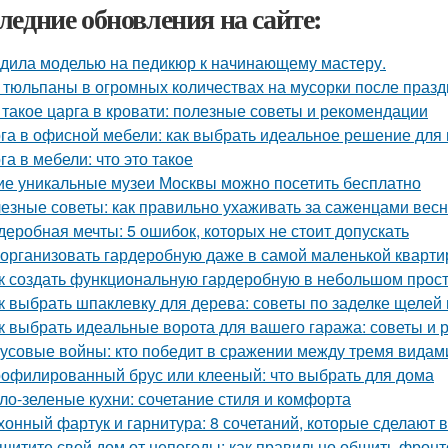
ледние обновления на сайте:
дила моделью на педикюр к начинающему мастеру.
 тюльпаны в огромных количествах на мусорки после праз
 такое царга в кровати: полезные советы и рекомендации
га в офисной мебели: как выбрать идеальное решение для
га в мебели: что это такое
ие уникальные музеи Москвы можно посетить бесплатно
езные советы: как правильно ухаживать за саженцами вес
деробная мечты: 5 ошибок, которых не стоит допускать
 организовать гардеробную даже в самой маленькой кварти
к создать функциональную гардеробную в небольшом прос
к выбрать шпаклевку для дерева: советы по заделке щелей 
к выбрать идеальные ворота для вашего гаража: советы и
усовые войны: кто победит в сражении между тремя видам
офилированный брус или клееный: что выбрать для дома
ло-зеленые кухни: сочетание стиля и комфорта
хонный фартук и гарнитура: 8 сочетаний, которые сделают 
щитите свой дом от непогоды: как правильно обшить фрон