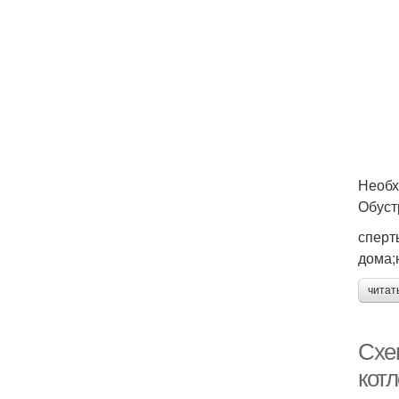
Необх
Обуст
сперт
дома;
читат
Схе
кот