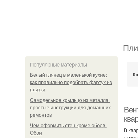
Пли
Популярные материалы
Ко
Белый глянец в маленькой кухне:
как правильно подобрать фартук из
плитки
Самодельное крыльцо из металла:
простые инструкции для домашних
Вент
ремонтов
ква
Чем оформить стен кроме обоев.
В ква
Обои
дымоо