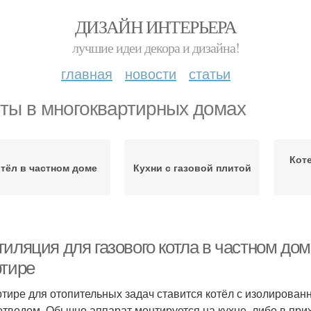
ДИЗАЙН ИНТЕРЬЕРА
лучшие идеи декора и дизайна!
главная
новости
статьи
ты в многоквартирных домах
Кот
тёл в частном доме
Кухни с газовой плитой
иляция для газового котла в частном дом
ртире
ртире для отопительных задач ставится котёл с изолирова
тводом. Обычно аппарат монтируется на кухне, либо в при