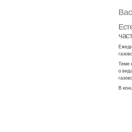
Вас
Есте
час
Ежедн
газов
Теме 
о вид
газово
В кон