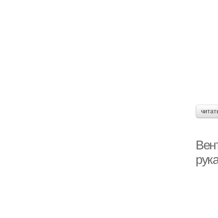
читат
Вен
рук