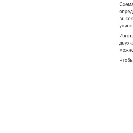
Схема
опред
высок
униве
Изгот
двухк
можно
Чтобы