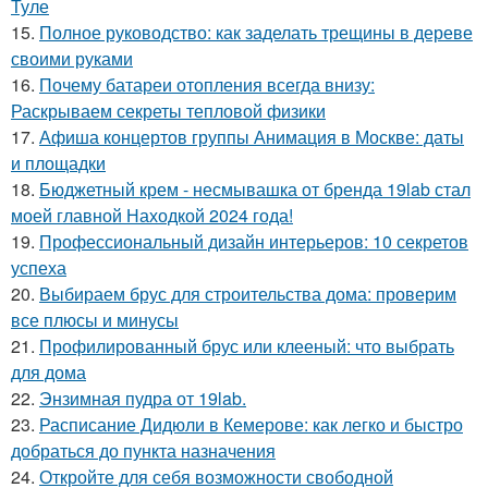
Туле
15.
Полное руководство: как заделать трещины в дереве
своими руками
16.
Почему батареи отопления всегда внизу:
Раскрываем секреты тепловой физики
17.
Афиша концертов группы Анимация в Москве: даты
и площадки
18.
Бюджетный крем - несмывашка от бренда 19lab стал
моей главной Находкой 2024 года!
19.
Профессиональный дизайн интерьеров: 10 секретов
успеха
20.
Выбираем брус для строительства дома: проверим
все плюсы и минусы
21.
Профилированный брус или клееный: что выбрать
для дома
22.
Энзимная пудра от 19lab.
23.
Расписание Дидюли в Кемерове: как легко и быстро
добраться до пункта назначения
24.
Откройте для себя возможности свободной