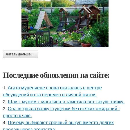
читать дальше →
Последние обновления на сайте:
1.
Агата муцениеце снова оказалась в центре
обсуждений из-за перемен в личной жизни.
2.
Шли с мужем с магазина я заметила вот такую птичку.
3.
Она вскрыла банку сгущёнки без всяких ожиданий -
просто к чаю.
4.
Почему выбирают срочный выкуп вместо долгих
продаж через агентства