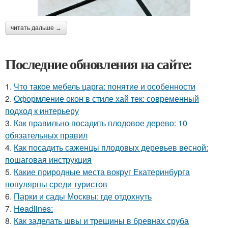
читать дальше →
Последние обновления на сайте:
1.
Что такое мебель царга: понятие и особенности
2.
Оформление окон в стиле хай тек: современный
подход к интерьеру
3.
Как правильно посадить плодовое дерево: 10
обязательных правил
4.
Как посадить саженцы плодовых деревьев весной:
пошаговая инструкция
5.
Какие природные места вокруг Екатеринбурга
популярны среди туристов
6.
Парки и сады Москвы: где отдохнуть
7.
Headlines:
8.
Как заделать швы и трещины в бревнах сруба