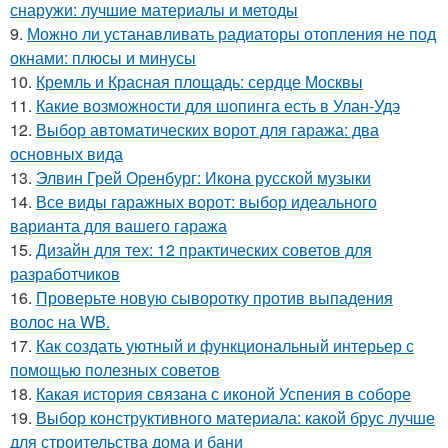
снаружи: лучшие материалы и методы
9.
Можно ли устанавливать радиаторы отопления не под
окнами: плюсы и минусы
10.
Кремль и Красная площадь: сердце Москвы
11.
Какие возможности для шопинга есть в Улан-Удэ
12.
Выбор автоматических ворот для гаража: два
основных вида
13.
Элвин Грей Оренбург: Икона русской музыки
14.
Все виды гаражных ворот: выбор идеального
варианта для вашего гаража
15.
Дизайн для тех: 12 практических советов для
разработчиков
16.
Проверьте новую сыворотку против выпадения
волос на WB.
17.
Как создать уютный и функциональный интерьер с
помощью полезных советов
18.
Какая история связана с иконой Успения в соборе
19.
Выбор конструктивного материала: какой брус лучше
для строительства дома и бани