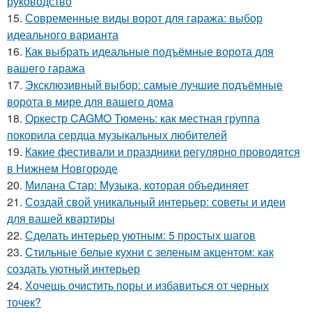
руководство
15.
Современные виды ворот для гаража: выбор
идеального варианта
16.
Как выбрать идеальные подъёмные ворота для
вашего гаража
17.
Эксклюзивный выбор: самые лучшие подъёмные
ворота в мире для вашего дома
18.
Оркестр CAGMO Тюмень: как местная группа
покорила сердца музыкальных любителей
19.
Какие фестивали и праздники регулярно проводятся
в Нижнем Новгороде
20.
Милана Стар: Музыка, которая объединяет
21.
Создай свой уникальный интерьер: советы и идеи
для вашей квартиры
22.
Сделать интерьер уютным: 5 простых шагов
23.
Стильные белые кухни с зеленым акцентом: как
создать уютный интерьер
24.
Хочешь очистить поры и избавиться от черных
точек?