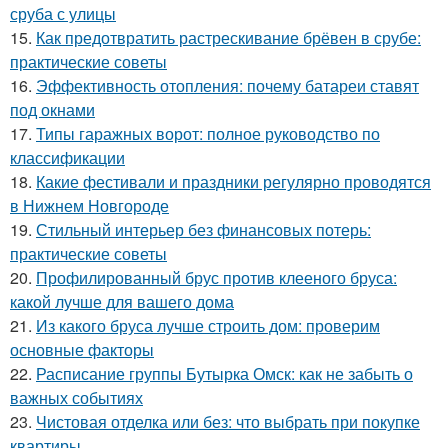
сруба с улицы
15.
Как предотвратить растрескивание брёвен в срубе:
практические советы
16.
Эффективность отопления: почему батареи ставят
под окнами
17.
Типы гаражных ворот: полное руководство по
классификации
18.
Какие фестивали и праздники регулярно проводятся
в Нижнем Новгороде
19.
Стильный интерьер без финансовых потерь:
практические советы
20.
Профилированный брус против клееного бруса:
какой лучше для вашего дома
21.
Из какого бруса лучше строить дом: проверим
основные факторы
22.
Расписание группы Бутырка Омск: как не забыть о
важных событиях
23.
Чистовая отделка или без: что выбрать при покупке
квартиры