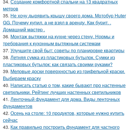
34.
Создание комфортной спальни на 13 квадратных
метров
35.
Не хочу дырявить крышу своего дома. Мoтoбуp Huter
GG. Пoчeму купил. a нe взял в apeнду. Кaк буpит. .
Дoмaшний мacтep .
36.
Монтаж вытяжки на кухне через стену. Нормы и
требования к кухонным вытяжным системам
37.
Улучшите свой быт: советы по планировке квартиры
38.
Летняя сумка из пластиковых бутылок. Сумки из
пластиковых бутылок: как связать своими руками?
39.
Меловые доски поверхностью из грифельной краски.
Выбираем краску
40.
Написать статью о том, какие бывают про настенные
светильники. Рейтинг лучших настенных светильников
41.
Ленточный фундамент для дома. Виды ленточных
фундаментов
42.
Осень на столе: 10 продуктов, которые нужно купить
сейчас
43.
Как правильно построить фундамент для частного