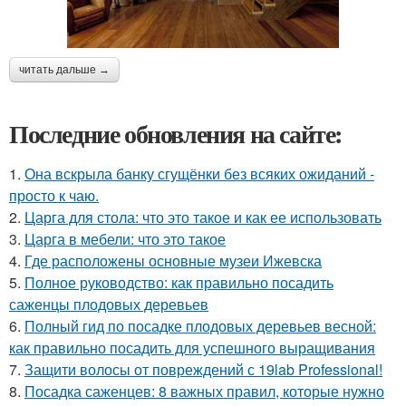
читать дальше →
Последние обновления на сайте:
1.
Она вскрыла банку сгущёнки без всяких ожиданий -
просто к чаю.
2.
Царга для стола: что это такое и как ее использовать
3.
Царга в мебели: что это такое
4.
Где расположены основные музеи Ижевска
5.
Полное руководство: как правильно посадить
саженцы плодовых деревьев
6.
Полный гид по посадке плодовых деревьев весной:
как правильно посадить для успешного выращивания
7.
Защити волосы от повреждений с 19lab Professional!
8.
Посадка саженцев: 8 важных правил, которые нужно