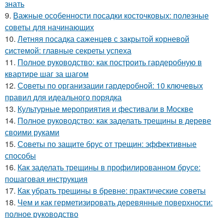
знать
9.
Важные особенности посадки косточковых: полезные
советы для начинающих
10.
Летняя посадка саженцев с закрытой корневой
системой: главные секреты успеха
11.
Полное руководство: как построить гардеробную в
квартире шаг за шагом
12.
Советы по организации гардеробной: 10 ключевых
правил для идеального порядка
13.
Культурные мероприятия и фестивали в Москве
14.
Полное руководство: как заделать трещины в дереве
своими руками
15.
Советы по защите брус от трещин: эффективные
способы
16.
Как заделать трещины в профилированном брусе:
пошаговая инструкция
17.
Как убрать трещины в бревне: практические советы
18.
Чем и как герметизировать деревянные поверхности:
полное руководство