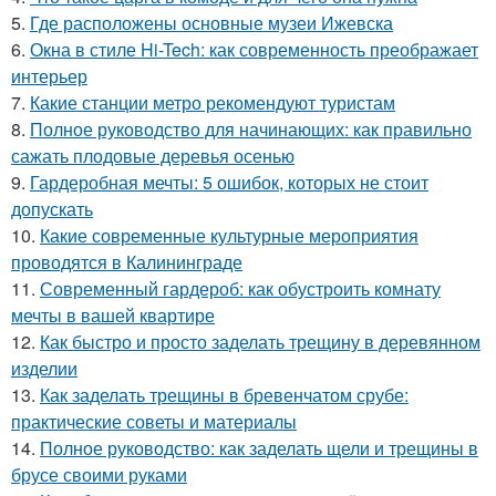
5.
Где расположены основные музеи Ижевска
6.
Окна в стиле Hi-Tech: как современность преображает
интерьер
7.
Какие станции метро рекомендуют туристам
8.
Полное руководство для начинающих: как правильно
сажать плодовые деревья осенью
9.
Гардеробная мечты: 5 ошибок, которых не стоит
допускать
10.
Какие современные культурные мероприятия
проводятся в Калининграде
11.
Современный гардероб: как обустроить комнату
мечты в вашей квартире
12.
Как быстро и просто заделать трещину в деревянном
изделии
13.
Как заделать трещины в бревенчатом срубе:
практические советы и материалы
14.
Полное руководство: как заделать щели и трещины в
брусе своими руками