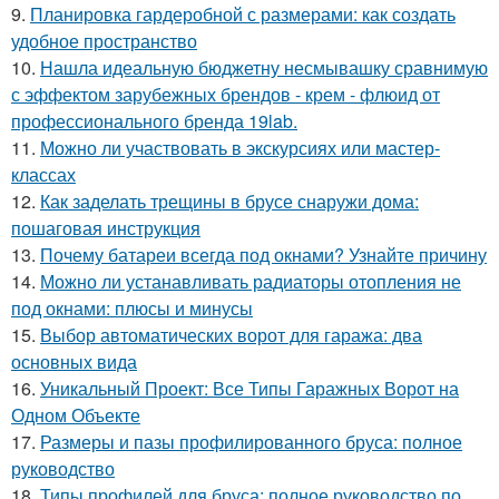
9.
Планировка гардеробной с размерами: как создать
удобное пространство
10.
Нашла идеальную бюджетну несмывашку сравнимую
с эффектом зарубежных брендов - крем - флюид от
профессионального бренда 19lab.
11.
Можно ли участвовать в экскурсиях или мастер-
классах
12.
Как заделать трещины в брусе снаружи дома:
пошаговая инструкция
13.
Почему батареи всегда под окнами? Узнайте причину
14.
Можно ли устанавливать радиаторы отопления не
под окнами: плюсы и минусы
15.
Выбор автоматических ворот для гаража: два
основных вида
16.
Уникальный Проект: Все Типы Гаражных Ворот на
Одном Объекте
17.
Размеры и пазы профилированного бруса: полное
руководство
18.
Типы профилей для бруса: полное руководство по