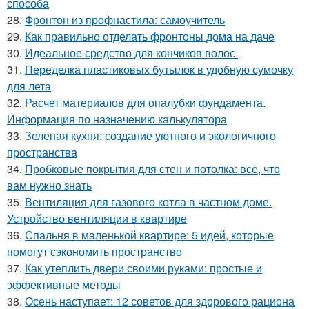
способа
28.
Фронтон из профнастила: самоучитель
29.
Как правильно отделать фронтоны дома на даче
30.
Идеальное средство для кончиков волос.
31.
Переделка пластиковых бутылок в удобную сумочку
для лета
32.
Расчет материалов для опалубки фундамента.
Информация по назначению калькулятора
33.
Зеленая кухня: создание уютного и экологичного
пространства
34.
Пробковые покрытия для стен и потолка: всё, что
вам нужно знать
35.
Вентиляция для газового котла в частном доме.
Устройство вентиляции в квартире
36.
Спальня в маленькой квартире: 5 идей, которые
помогут сэкономить пространство
37.
Как утеплить двери своими руками: простые и
эффективные методы
38.
Осень наступает: 12 советов для здорового рациона