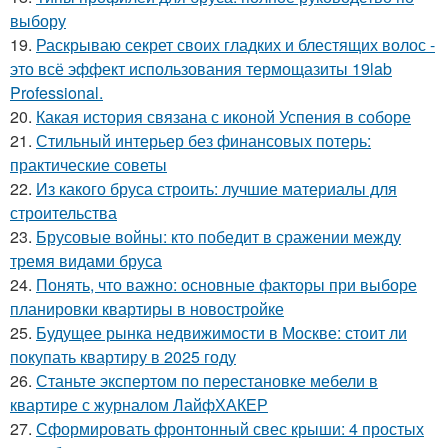
выбору
19.
Раскрываю секрет своих гладких и блестящих волос -
это всё эффект использования термощазиты 19lab
Professional.
20.
Какая история связана с иконой Успения в соборе
21.
Стильный интерьер без финансовых потерь:
практические советы
22.
Из какого бруса строить: лучшие материалы для
строительства
23.
Брусовые войны: кто победит в сражении между
тремя видами бруса
24.
Понять, что важно: основные факторы при выборе
планировки квартиры в новостройке
25.
Будущее рынка недвижимости в Москве: стоит ли
покупать квартиру в 2025 году
26.
Станьте экспертом по перестановке мебели в
квартире с журналом ЛайфХАКЕР
27.
Сформировать фронтонный свес крыши: 4 простых