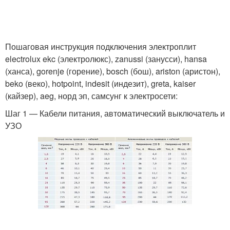
Пошаговая инструкция подключения электроплит
electrolux ekc (электролюкс), zanussi (занусси), hansa
(ханса), gorenje (горение), bosch (бош), ariston (аристон),
beko (веко), hotpoint, indesit (индезит), greta, kaiser
(кайзер), aeg, норд эп, самсунг к электросети:
Шаг 1 — Кабели питания, автоматический выключатель и
УЗО