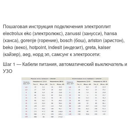
Пошаговая инструкция подключения электроплит
electrolux ekc (электролюкс), zanussi (занусси), hansa
(ханса), gorenje (горение), bosch (бош), ariston (аристон),
beko (веко), hotpoint, indesit (индезит), greta, kaiser
(кайзер), aeg, норд эп, самсунг к электросети:
Шаг 1 — Кабели питания, автоматический выключатель и
УЗО