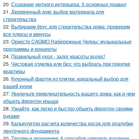
20.
Создание уютного интерьера: 5 основных правил
21.
Деревянный дом: выбор материала для
строительства
22.
Выбираем брус для строительства дома: проверим
все плюсы и минусы
23.
Оркестр CAGMO Набережные Челны: музыкальные
программы и концерты
24.
Правильный уход - залог красоты волос!
25.
Чистовая отделка или без: что выбрать при покупке
квартиры
26.
Кухонный фартук из плитки: идеальный выбор для
вашей кухни
27.
Увеличьте привлекательность вашего дома: как и чем
обшить фронтон крыши
28.
Узнайте, как легко и быстро обшить фронтон своими
руками
29.
Калькулятор расчета количества досок для опалубки
ленточного фундамента
30.
Теплее и экономнее: 5 способов утеплить входную