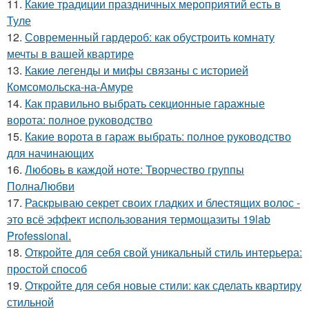
11.
Какие традиции праздничных мероприятий есть в
Туле
12.
Современный гардероб: как обустроить комнату
мечты в вашей квартире
13.
Какие легенды и мифы связаны с историей
Комсомольска-на-Амуре
14.
Как правильно выбрать секционные гаражные
ворота: полное руководство
15.
Какие ворота в гараж выбрать: полное руководство
для начинающих
16.
Любовь в каждой ноте: Творчество группы
ПолнаЛюбви
17.
Раскрываю секрет своих гладких и блестящих волос -
это всё эффект использования термощазиты 19lab
Professional.
18.
Откройте для себя свой уникальный стиль интерьера:
простой способ
19.
Откройте для себя новые стили: как сделать квартиру
стильной