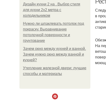
Рес
Дизайн кухни 2 на . Выбор стиля
Следу
для кухни 2х2 метра с
в про
холодильником
антик
Нужно ли шпаклевать потолок под
стари
покраску. Выравнивание
потолочной поверхности и
Обезж
грунтование
На пе
Зачем окно между кухней и ванной.
ветош
Зачем нужно окно между ванной и
повер
кухней?
моющи
Утепление железной двери: лучшие
способы и материалы