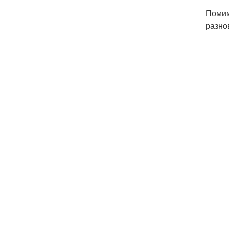
Помим
разно