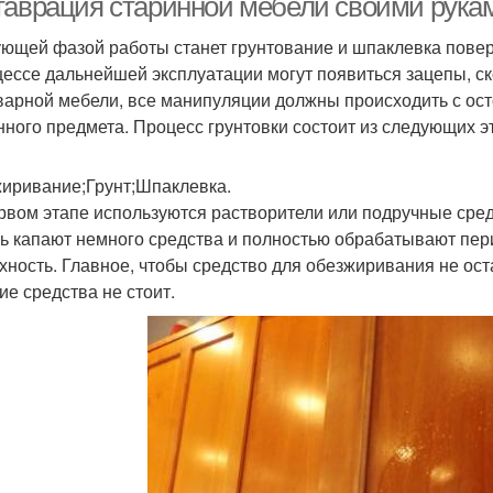
таврация старинной мебели своими рукам
ющей фазой работы станет грунтование и шпаклевка поверх
цессе дальнейшей эксплуатации могут появиться зацепы, с
варной мебели, все манипуляции должны происходить с ост
нного предмета. Процесс грунтовки состоит из следующих э
иривание;Грунт;Шпаклевка.
рвом этапе используются растворители или подручные средс
ь капают немного средства и полностью обрабатывают пер
хность. Главное, чтобы средство для обезжиривания не ос
е средства не стоит.