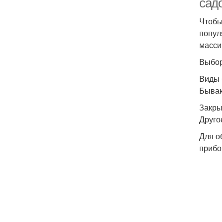
сад
Чтобы
попул
масси
Выбор
Виды 
Бываю
Закр
Друго
Для о
прибо