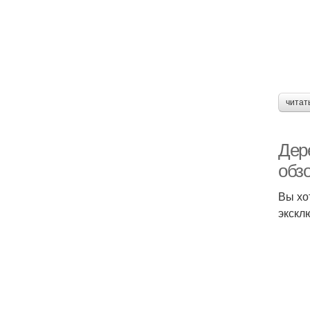
читат
Дер
обз
Вы хо
экскл