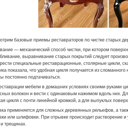
отрим базовые приемы реставраторов по чистке старых де
вание — механический способ чистки, при котором поверхно
бливание, выравнивание старых покрытий следует произв
рести специальные реставрационные, столярные цикли, с
ика показала, что удобная цикля получается из сломанного
ы постоянно подтачиваться.
еставрации мебели в домашних условиях своими руками ци
сных волокон и вести с одинаковым нажимом вдоль них. Д
ая цикля с почти линейной кромкой, а для выпуклых поверх
ка применяется для сложных деревянных рельефов, а такж
вки или шлифовки. При отрывке происходит растворение и 
 и трещинах.