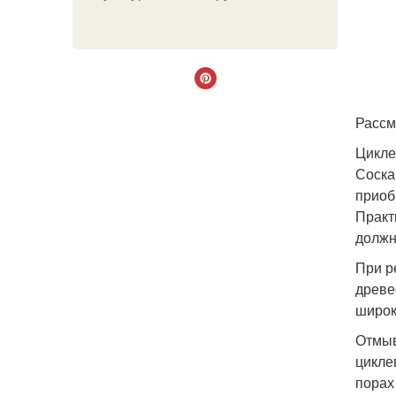
Рассм
Цикле
Соска
приоб
Практ
должн
При р
древе
широк
Отмыв
цикле
порах