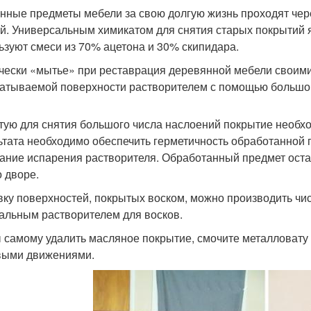
нные предметы мебели за свою долгую жизнь проходят чере
й. Универсальным химикатом для снятия старых покрытий я
ьзуют смеси из 70% ацетона и 30% скипидара.
чески «мытье» при реставрация деревянной мебели своими
атываемой поверхности растворителем с помощью большой
тую для снятия большого числа наслоений покрытие необхо
ьтата необходимо обеспечить герметичность обработанной
ание испарения растворителя. Обработанный предмет остав
о дворе.
ку поверхностей, покрытых воском, можно производить чи
альным растворителем для восков.
 самому удалить масляное покрытие, смочите металловату 
выми движениями.