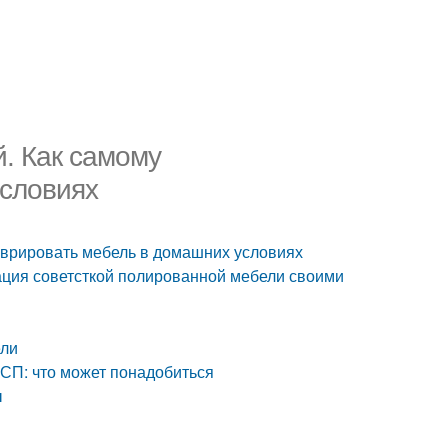
. Как самому
условиях
аврировать мебель в домашних условиях
ация советсткой полированной мебели своими
ели
ДСП: что может понадобиться
ы