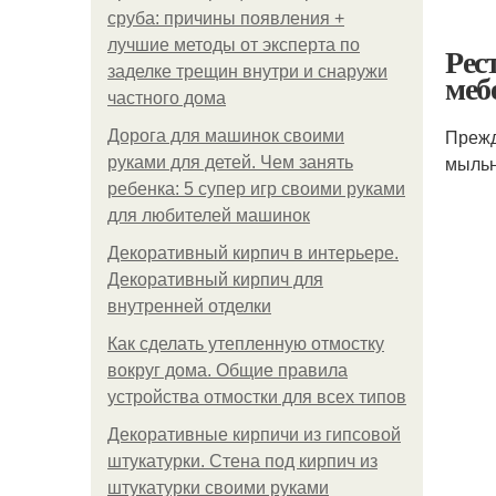
сруба: причины появления +
лучшие методы от эксперта по
Рес
заделке трещин внутри и снаружи
меб
частного дома
Прежд
Дорога для машинок своими
мыльн
руками для детей. Чем занять
ребенка: 5 супер игр своими руками
для любителей машинок
Декоративный кирпич в интерьере.
Декоративный кирпич для
внутренней отделки
Как сделать утепленную отмостку
вокруг дома. Общие правила
устройства отмостки для всех типов
Декоративные кирпичи из гипсовой
штукатурки. Стена под кирпич из
штукатурки своими руками