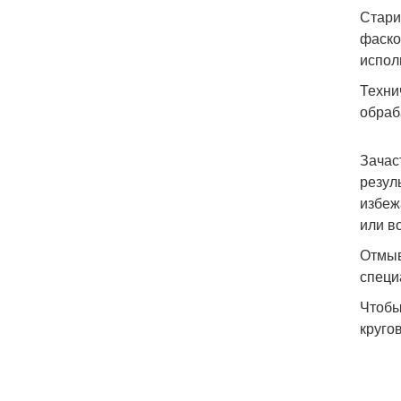
Стари
фаско
испол
Техни
обраб
Зачас
резул
избеж
или в
Отмыв
специ
Чтобы
круго