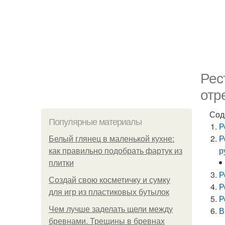
Рес
отр
Сод
Популярные материалы
Р
Р
Белый глянец в маленькой кухне:
р
как правильно подобрать фартук из
плитки
Р
Создай свою косметичку и сумку
Р
для игр из пластиковых бутылок
Р
Чем лучше заделать щели между
В
бревнами. Трещины в бревнах