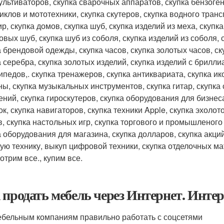
ультиваторов, скупка сварочных аппаратов, скупка бензоген
клов и мототехники, скупка скутеров, скупка водного трансп
ир, скупка домов, скупка шуб, скупка изделий из меха, скупк
овых шуб, скупка шуб из соболя, скупка изделий из соболя, с
а брендовой одежды, скупка часов, скупка золотых часов, ск
а серебра, скупка золотых изделий, скупка изделий с брилли
ипедов,. скупка тренажеров, скупка антиквариата, скупка ико
ны, скупка музыкальных инструментов, скупка гитар, скупка
ений, скупка гироскутеров, скупка оборудования для бизнеса
ок, скупка навигаторов, скупка техники Apple, скупка эхоло
в, скупка настольных игр, скупка торгового и промышленог
а оборудования для магазина, скупка долларов, скупка акци
ую технику, выкуп цифровой техники, скупка отделочных ма
отрим все., купим все.
 продать мебель через Интернет. Инте
ебельным компаниям правильно работать с соцсетями