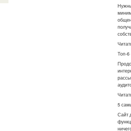
Нужны
миним
общен
получ
собст
Читат
Топ-6
Продо
интер
рассы
аудито
Читат
5 сам
Сайт 
функц
ничег