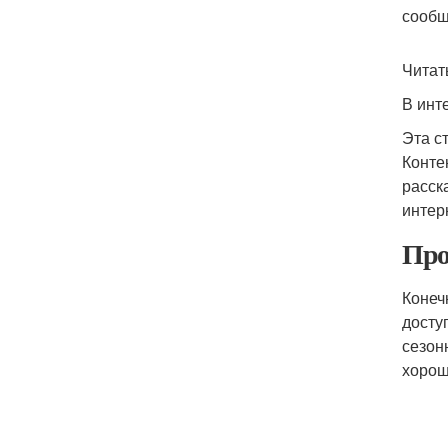
сообщ
Читат
В инт
Эта с
Контен
расск
интер
Про
Конеч
досту
сезон
хорош