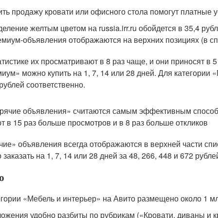
ить продажу кровати или офисного стола помогут платные у
еление желтым цветом на russia.irr.ru обойдется в 35,4 руб
миум-объявления отображаются на верхних позициях (в спи
атистике их просматривают в 8 раз чаще, и они приносят в 
иум» можно купить на 1, 7, 14 или 28 дней. Для категории «
 рублей соответственно.
рячие объявления» считаются самым эффективным способ
т в 15 раз больше просмотров и в 8 раз больше откликов
чие» объявления всегда отображаются в верхней части списк
заказать на 1, 7, 14 или 28 дней за 48, 266, 448 и 672 рубл
о
егории «Мебель и интерьер» на Авито размещено около 1 м
ожения удобно разбиты по рубрикам («Кровати, диваны и к