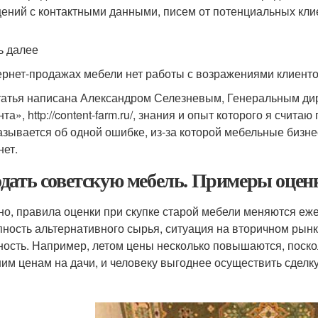
ений с контактными данными, писем от потенциальных клие
ь далее
ернет-продажах мебели нет работы с возражениями клиенто
татья написана Александром Селезневым, Генеральным д
та», http://content-farm.ru/, знания и опыт которого я счи
азывается об одной ошибке, из-за которой мебельные бизн
нет.
дать советскую мебель. Примеры оцен
но, правила оценки при скупке старой мебели меняются еж
пность альтернативного сырья, ситуация на вторичном рынк
ность. Например, летом цены несколько повышаются, поск
им ценам на дачи, и человеку выгоднее осуществить сделк