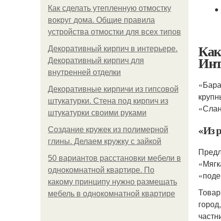
Как сделать утепленную отмостку
вокруг дома. Общие правила
устройства отмостки для всех типов
Как
Декоративный кирпич в интерьере.
Инт
Декоративный кирпич для
внутренней отделки
«Бара
Декоративные кирпичи из гипсовой
крупн
штукатурки. Стена под кирпич из
«Слан
штукатурки своими руками
«Из 
Создание кружек из полимерной
глины. Делаем кружку с зайкой
Предл
50 вариантов расстановки мебели в
«Мягк
однокомнатной квартире. По
«поде
какому принципу нужно размещать
Товар
мебель в однокомнатной квартире
город,
частн