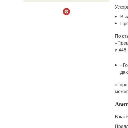
Ускор
Выд
Пре
По ст
«Прем
и 448
«Го
даю
«Горя
можно 
Авит
В кат
Предл