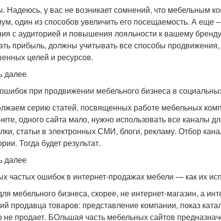
. Надеюсь, у вас не возникает сомнений, что мебельным ко
ум, один из способов увеличить его посещаемость. А еще –
ия с аудиторией и повышения лояльности к вашему бренду
ать прибыль, должны учитывать все способы продвижения,
венных целей и ресурсов.
ь далее
 ошибок при продвижении мебельного бизнеса в социальных
лжаем серию статей, посвященных работе мебельных компа
нете, одного сайта мало, нужно использовать все каналы д
лки, статьи в электронных СМИ, блоги, рекламу. Отбор кана
рии. Тогда будет результат.
ь далее
ых частых ошибок в интернет-продажах мебели — как их ис
для мебельного бизнеса, скорее, не интернет-магазин, а ин
ий продавца товаров: представление компании, показ катало
о не продает. БОльшая часть мебельных сайтов предназначе