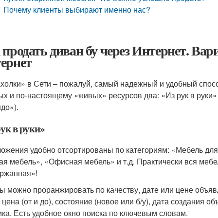
Почему клиенты выбирают именно нас?
 продать диван бу через Интернет. Вар
ернет
холки» в Сети – пожалуй, самый надежный и удобный способ
ых и по-настоящему «живых» ресурсов два: «Из рук в руки»
до»).
рук в руки»
ожения удобно отсортированы по категориям: «Мебель для 
ая мебель», «Офисная мебель» и т.д. Практически вся мебел
ржанная»!
ы можно проранжировать по качеству, дате или цене объяв
 цена (от и до), состояние (новое или б/у), дата создания о
ика. Есть удобное окно поиска по ключевым словам.