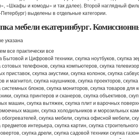
я», «Шкафы и комоды» и так далее). Второй наглядный фил
-Петербург) выделены в отдельные категории.
пка мебели екатеринбург. Комиссионн
не указана
ем все практически все
а Бытовой и Цифровой техники, скупка ноутбуков, скупка з
а сотовых телефонов, скупка компьютеров, скупка телевизор
ых приставок, скупка акустики, скупка колонок, скупка саб
ов и магнитол, скупка наушников, скупка проекторов, скупка
а системных блоков, скупка мониторов, скупка товаров для 
хники, скупка принтеров и сканеров, скупка объективов, ску
ых машин, скупка вытяжек, скупка плит и варочных поверхн
омоечных машин, скупка холодильников и морозильных каме
а обогревателей, скупка мебели, скупка офисной мебели, ск
а предметов интерьера, скупка картин, скупка строительног
овертов, скупка дрели, скупка садовой техники скупка газон