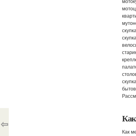
моток
мотоци
кварт
мутон
скупк
скупк
велос
стари
крепл
палат
столо
скупк
бытов
Рассм
Как
⇦
Как м