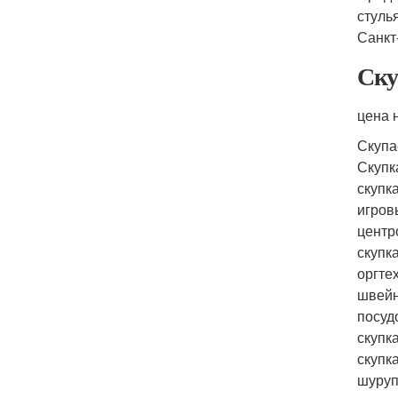
стуль
Санкт
Ску
цена 
Скупа
Скупк
скупк
игров
центр
скупк
оргте
швейн
посуд
скупк
скупк
шуруп