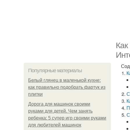
Как
Инт
Сод
Популярные материалы
К
Белый глянец в маленькой кухне:
как правильно подобрать фартук из
С
плитки
К
Дорога для машинок своими
П
руками для детей. Чем занять
С
ребенка: 5 супер игр своими руками
для любителей машинок