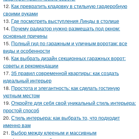
12.
Как превратить кладовку в стильную гардеробную
своими руками
13.
Где посмотреть выступления Линды в столице
14.
Почему радиатор нужно размещать под окном:
основные причины
15.
Полный гид по гаражным и уличным воротам: все
виды и особенности
16.
Как выбрать дизайн секционных гаражных ворот:
советы и рекомендации
17.
35 правил современной квартиры: как создать
идеальный интерьер
18.
Простота и элегантность: как сделать гостиную
уютным местом
19.
Откройте для себя свой уникальный стиль интерьера:
простой способ
20.
Стиль интерьера: как выбрать то, что подходит
именно вам
21.
Выбор между клееным и массивным