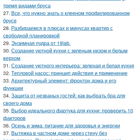
тремя видами бруса
27.
Все, что нужно знать о клееном профилированном
брусе
28.
Разбираемся в плюсах и минусах квартир с
свободной планировкой
29.
Энзимная пудра от 19lab.
30.
Создание уютной кухни с зеленым низом и белым
верхом
31.
Создание уютного интерьера: зеленая и белая кухня
32.
Тепловой насос: принцип действия и применение
33.
Архитектурный элемент: фронтон дома и его
функции
34.
Защита от незваных гостей: как выбрать бра для
своего дома
35.
Выбор идеального фартука для кухни: проверить 10
факторов
36.
Осень и зима: питание для здоровья и энергии
37.
Вытяжка в частном доме через стену без