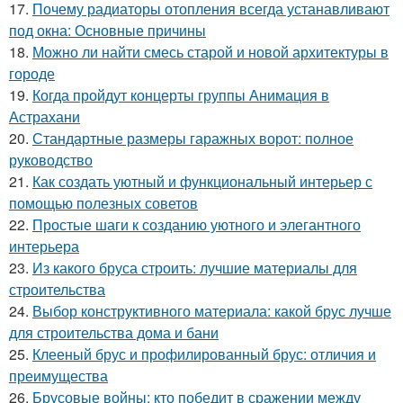
17.
Почему радиаторы отопления всегда устанавливают
под окна: Основные причины
18.
Можно ли найти смесь старой и новой архитектуры в
городе
19.
Когда пройдут концерты группы Анимация в
Астрахани
20.
Стандартные размеры гаражных ворот: полное
руководство
21.
Как создать уютный и функциональный интерьер с
помощью полезных советов
22.
Простые шаги к созданию уютного и элегантного
интерьера
23.
Из какого бруса строить: лучшие материалы для
строительства
24.
Выбор конструктивного материала: какой брус лучше
для строительства дома и бани
25.
Клееный брус и профилированный брус: отличия и
преимущества
26.
Брусовые войны: кто победит в сражении между