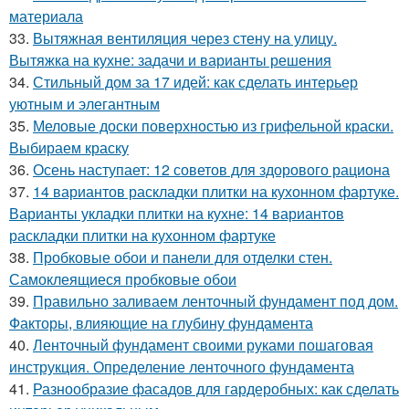
материала
33.
Вытяжная вентиляция через стену на улицу.
Вытяжка на кухне: задачи и варианты решения
34.
Стильный дом за 17 идей: как сделать интерьер
уютным и элегантным
35.
Меловые доски поверхностью из грифельной краски.
Выбираем краску
36.
Осень наступает: 12 советов для здорового рациона
37.
14 вариантов раскладки плитки на кухонном фартуке.
Варианты укладки плитки на кухне: 14 вариантов
раскладки плитки на кухонном фартуке
38.
Пробковые обои и панели для отделки стен.
Самоклеящиеся пробковые обои
39.
Правильно заливаем ленточный фундамент под дом.
Факторы, влияющие на глубину фундамента
40.
Ленточный фундамент своими руками пошаговая
инструкция. Определение ленточного фундамента
41.
Разнообразие фасадов для гардеробных: как сделать