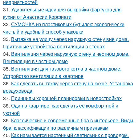
неприятностей
31.
Удивительные идеи для выкройки фартуков для
кухни от Анастасии Корфиати
32.
СУМОЧКА из пластиковых бутылок: экологически
чистый и удобный способ упаковки
33.
Вытяжка на улицу через наружную стену вне дома.
Приточные устройства вентиляции в стенах
34.
Вентиляция через наружную стену в честном доме.
Вентиляция в частном доме
35.
Вентиляция для газового котла в частном доме.
Устройство вентиляции в квартире
36.
Как сделать вытяжку через стену на кухне. Установка
воздуховода
37.
Принципы хорошей планировки в новостройках
38.
Один в квартире: как сделать её комфортной и
уютной
39.
Классические и современные бра в интерьере. Виды
бра: классификации по различным признакам
40.
Как называется настенный светильник с проводом.