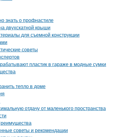
но знать о профнастиле
на двухскатной крыши
атериалы для съемной конструкции
ами
ктические советы
кспертов
рерабатывают пластик в гараже в модные сумки
ущества
ранить тепло в доме
ия
в
симальную отдачу от маленького пространства
сти
 Преимущества
ренные советы и рекомендации