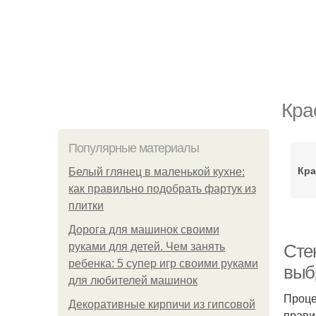
Кра
Популярные материалы
Кра
Белый глянец в маленькой кухне:
как правильно подобрать фартук из
плитки
Дорога для машинок своими
руками для детей. Чем занять
Стек
ребенка: 5 супер игр своими руками
выб
для любителей машинок
Проце
Декоративные кирпичи из гипсовой
прави