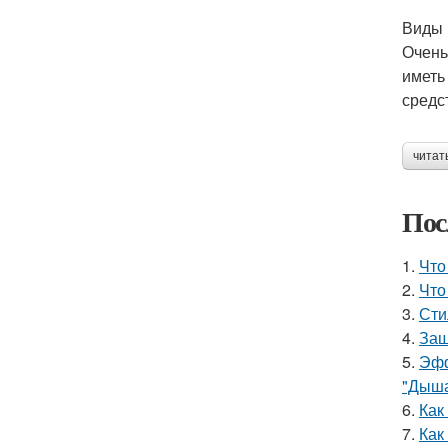
Виды 
Очень
иметь
средс
читат
Пос
1.
Что
2.
Что
3.
Сти
4.
Защ
5.
Эфф
"Дыша
6.
Как
7.
Как