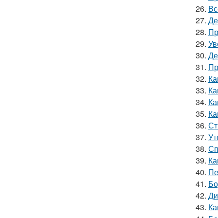
26.
Вс
27.
Де
28.
Пр
29.
Ув
30.
Де
31.
Пр
32.
Ка
33.
Ка
34.
Ка
35.
Ка
36.
Ст
37.
Ут
38.
Сп
39.
Ка
40.
Пе
41.
Бо
42.
Ди
43.
Ка