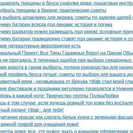
 заделать трещины в брусе снаружи дома: пошаговая инстр
 убрать трещины в бревне: практические советы
к выбрать шпаклевку для дерева: советы по заделке щелей 
чему батареи всегда под окнами: история и логика
чему радиатор нужно размещать под окном: основные при
чему батареи традиционно ставят под окнами: история и с
кие литературные мероприятия есть
икальный Проект: Все Типы Гаражных Ворот на Одном Объ
к не прогадать: 6 типичных ошибок при выборе секционных
кие ворота в гараж выбрать: полное руководство для начи
кой профиль бруса лучше: советы по выбору для вашего д
джетный крем - несмывашка от бренда 19lab стал моей гла
кие фестивали и праздники регулярно проводятся в Нижне
бовь в каждой ноте: Творчество группы ПолнаЛюбви
шь в том случае, если хочешь ровный тон кожи без воспален
ный пилинг 19lab - для тебя!
четание красок: как сделать белые кухни с зелеными фаса
зимной пудрой для очищения кожи!
онтон дома: все, что нужно знать о внешнем оформлении з