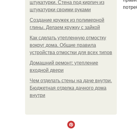
штукатурки. Стена под кирпич из
потре
штукатурки своими руками
Создание кружек из полимерной
глины. Делаем кружку с зайкой
Как сделать утепленную отмостку
вокруг дома. Общие правила
устройства отмостки для всех типов
Домашний ремонт: утепление
входной двери
Чем отделать стены на даче внутри.
Бюджетная отделка дачного дома
внутри