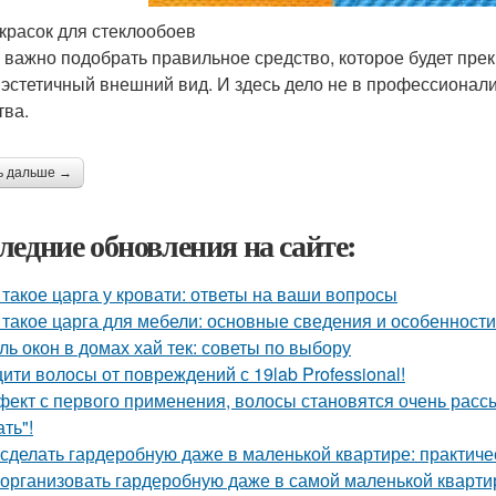
красок для стеклообоев
 важно подобрать правильное средство, которое будет прек
 эстетичный внешний вид. И здесь дело не в профессионал
тва.
ь дальше →
ледние обновления на сайте:
 такое царга у кровати: ответы на ваши вопросы
 такое царга для мебели: основные сведения и особенности
ль окон в домах хай тек: советы по выбору
ити волосы от повреждений с 19lab Professional!
ект с первого применения, волосы становятся очень рассы
ть"!
 сделать гардеробную даже в маленькой квартире: практиче
 организовать гардеробную даже в самой маленькой кварти