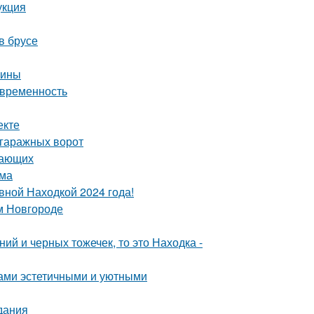
укция
в брусе
чины
овременность
екте
 гаражных ворот
нающих
ома
вной Находкой 2024 года!
м Новгороде
ий и черных тожечек, то это Находка -
дами эстетичными и уютными
дания