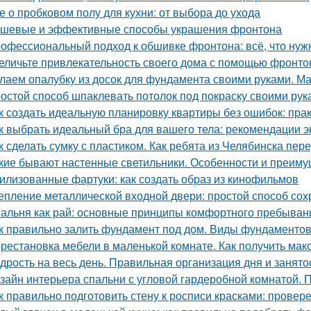
е о пробковом полу для кухни: от выбора до ухода
шевые и эффективные способы украшения фронтона
офессиональный подход к обшивке фронтона: всё, что нуж
еличьте привлекательность своего дома с помощью фронто
лаем опалубку из досок для фундамента своими руками. М
остой способ шпаклевать потолок под покраску своими рук
к создать идеальную планировку квартиры без ошибок: пра
к выбрать идеальный бра для вашего тела: рекомендации э
к сделать сумку с пластиком. Как ребята из Челябинска пе
кие бывают настенные светильники. Особенности и преим
илизованные фартуки: как создать образ из кинофильмов
епление металлической входной двери: простой способ сох
альня как рай: основные принципы комфортного пребыван
к правильно залить фундамент под дом. Виды фундаменто
рестановка мебели в маленькой комнате. Как получить мак
дрость на весь день. Правильная организация дня и занято
зайн интерьера спальни с угловой гардеробной комнатой.
к правильно подготовить стену к росписи красками: прове