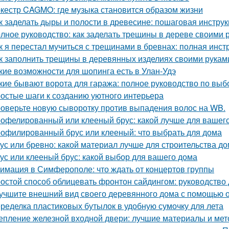
кестр CAGMO: где музыка становится образом жизни
к заделать дыры и полости в древесине: пошаговая инстру
лное руководство: как заделать трещины в дереве своими 
к я перестал мучиться с трещинами в бревнах: полная инст
к заполнить трещины в деревянных изделиях своими рукам
кие возможности для шопинга есть в Улан-Удэ
кие бывают ворота для гаража: полное руководство по выб
остые шаги к созданию уютного интерьера
оверьте новую сыворотку против выпадения волос на WB.
офелированный или клееный брус: какой лучше для вашег
офилированный брус или клееный: что выбрать для дома
ус или бревно: какой материал лучше для строительства д
ус или клееный брус: какой выбор для вашего дома
имация в Симферополе: что ждать от концертов группы
остой способ облицевать фронтон сайдингом: руководство
учшите внешний вид своего деревянного дома с помощью о
ределка пластиковых бутылок в удобную сумочку для лета
епление железной входной двери: лучшие материалы и ме