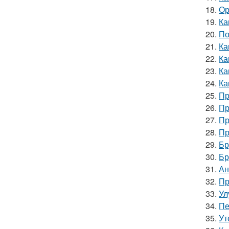
18.
Ор
19.
Ка
20.
По
21.
Ка
22.
Ка
23.
Ка
24.
Ка
25.
Пр
26.
Пр
27.
Пр
28.
Пр
29.
Бр
30.
Бр
31.
Ан
32.
Пр
33.
Ул
34.
Пе
35.
Ут