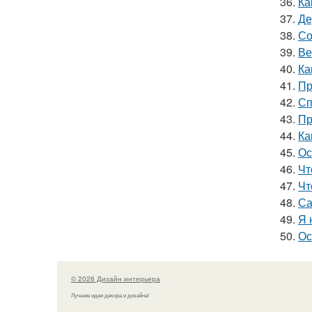
36.
Ка
37.
Де
38.
Со
39.
Ве
40.
Ка
41.
Пр
42.
Сп
43.
Пр
44.
Ка
45.
Ос
46.
Чт
47.
Чт
48.
Са
49.
Я 
50.
Ос
© 2026 Дизайн интерьера
Лучшие идеи декора и дизайна!