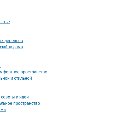
астье
ых деревьев
изайну дома
е
комфортное пространство
льной и стильной
 советы и идеи
альное пространство
ами