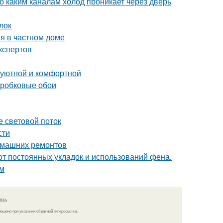
о каким каналам холод проникает через дверь
лок
я в частном доме
кспертов
 уютной и комфортной
пробковые обои
е световой поток
сти
домашних ремонтов
 от постоянных укладок и использований фена.
ым
язь
решено при указании обратной гиперссылки.