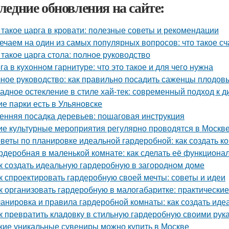
ледние обновления на сайте:
 такое царга в кровати: полезные советы и рекомендации
ечаем на один из самых популярных вопросов: что такое сч
 такое царга стола: полное руководство
га в кухонном гарнитуре: что это такое и для чего нужна
ное руководство: как правильно посадить саженцы плодов
адное остекление в стиле хай-тек: современный подход к д
ие парки есть в Ульяновске
енняя посадка деревьев: пошаговая инструкция
ие культурные мероприятия регулярно проводятся в Москв
веты по планировке идеальной гардеробной: как создать 
рдеробная в маленькой комнате: как сделать её функциона
к создать идеальную гардеробную в загородном доме
к спроектировать гардеробную своей мечты: советы и идеи
к организовать гардеробную в малогабаритке: практические
анировка и правила гардеробной комнаты: как создать иде
к превратить кладовку в стильную гардеробную своими рук
кие уникальные сувениры можно купить в Москве