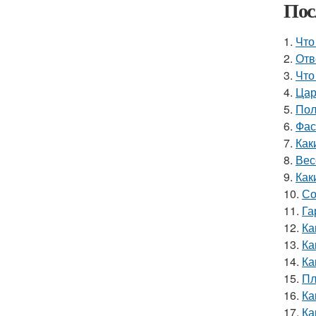
Пос
1.
Что
2.
Отв
3.
Что
4.
Цар
5.
Пол
6.
Фас
7.
Как
8.
Вес
9.
Как
10.
Со
11.
Га
12.
Ка
13.
Ка
14.
Ка
15.
Пл
16.
Ка
17.
Ка