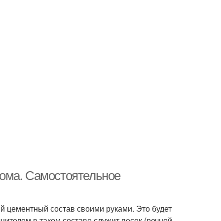
ома. Самостоятельное
й цементный состав своими руками. Это будет
нителем в таком составе служит песок (речной