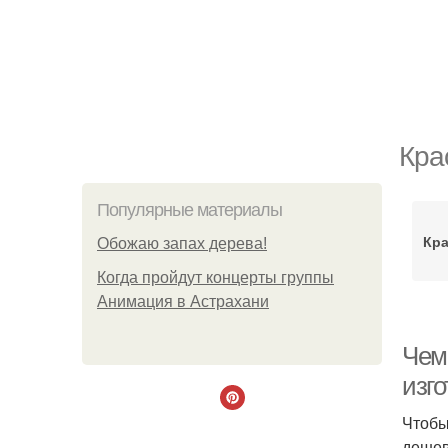
Кра
Популярные материалы
Кра
Обожaю зaпах деpева!
Когда пройдут концерты группы
Анимация в Астрахани
Чем
изг
Чтобы
дешев