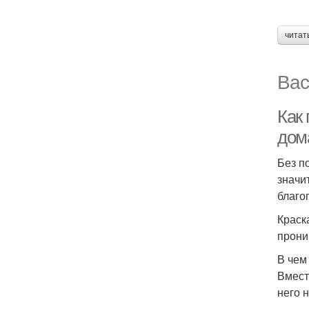
читат
Вас
Как
дом
Без п
значи
благо
Краск
прони
В чем
Вмест
него 