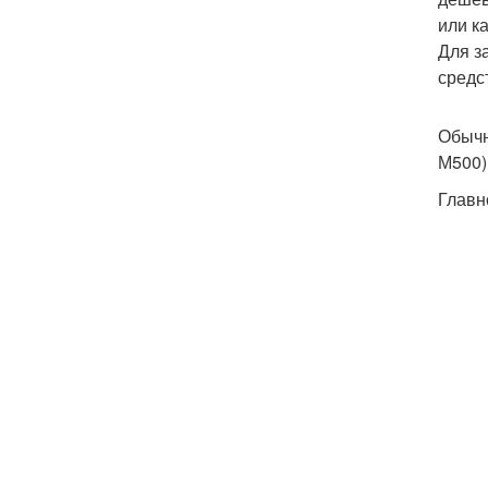
или к
Для з
средс
Обычн
М500)
Главн