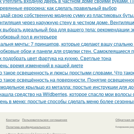
к утеплить входную дверь в частном доме своими руками. П
ревянные евроокна: как сделать правильный выбор
здай свою собственную модную сумку из пластиковых буты
нтиляция через наружную стену в честном доме. Вентиляци
к выбрать идеальный бра для вашего тела: рекомендации э
обковый пол в интерьере
альня мечты: 7 принципов, которые сделают вашу спальню
обковые обои и панели для отделки стен. Самоклеящиеся 
к подобрать цвет фартука на кухню. Светлые тона
ень: время изменений в нашей диете
о такое освещенность и люксы простыми словами. Что тако
о такое освещённость на поверхности. Понятие освещенно
модельное крыльцо из металла: простые инструкции для 
нашла средство на Wildberries, которое спасло мои волосы
ень в меню: простые способы сделать меню более сезонн
Контакты
Пользовательское соглашение
Обратная св
Политика конфидециальности
Копирование раз
г. Москва, Дербеневский 1-й переулок 5, м. Павелецкая