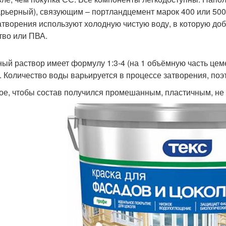
арьерный), связующим – портландцемент марок 400 или 50
атворения используют холодную чистую воду, в которую д
тво или ПВА.
ый раствор имеет формулу 1:3-4 (на 1 объёмную часть цемен
. Количество воды варьируется в процессе затворения, поэ
ое, чтобы состав получился промешанным, пластичным, не