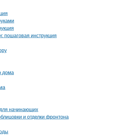
кция
руками
рукция
и: пошаговая инструкция
ору
о дома
ома
 для начинающих
блицовки и отделки фронтона
тоды