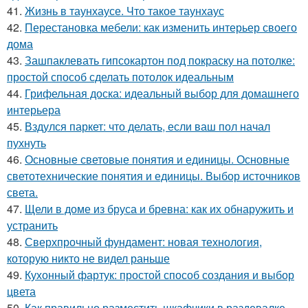
41.
Жизнь в таунхаусе. Что такое таунхаус
42.
Перестановка мебели: как изменить интерьер своего
дома
43.
Зашпаклевать гипсокартон под покраску на потолке:
простой способ сделать потолок идеальным
44.
Грифельная доска: идеальный выбор для домашнего
интерьера
45.
Вздулся паркет: что делать, если ваш пол начал
пухнуть
46.
Основные световые понятия и единицы. Основные
светотехнические понятия и единицы. Выбор источников
света.
47.
Щели в доме из бруса и бревна: как их обнаружить и
устранить
48.
Сверхпрочный фундамент: новая технология,
которую никто не видел раньше
49.
Кухонный фартук: простой способ создания и выбор
цвета
50.
Как правильно разместить шкафчики в раздевалке