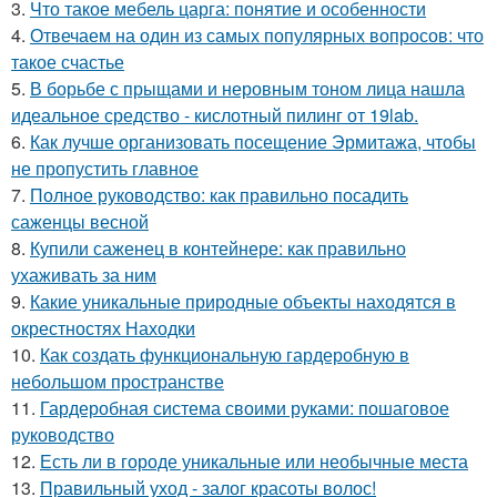
3.
Что такое мебель царга: понятие и особенности
4.
Отвечаем на один из самых популярных вопросов: что
такое счастье
5.
В борьбе с прыщами и неровным тоном лица нашла
идеальное средство - кислотный пилинг от 19lab.
6.
Как лучше организовать посещение Эрмитажа, чтобы
не пропустить главное
7.
Полное руководство: как правильно посадить
саженцы весной
8.
Купили саженец в контейнере: как правильно
ухаживать за ним
9.
Какие уникальные природные объекты находятся в
окрестностях Находки
10.
Как создать функциональную гардеробную в
небольшом пространстве
11.
Гардеробная система своими руками: пошаговое
руководство
12.
Есть ли в городе уникальные или необычные места
13.
Правильный уход - залог красоты волос!