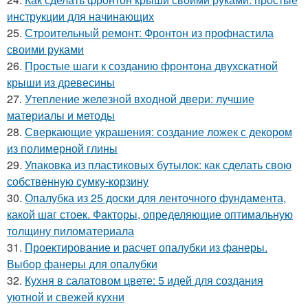
инструкции для начинающих
25.
Строительный ремонт: Фронтон из профнастила
своими руками
26.
Простые шаги к созданию фронтона двухскатной
крыши из древесины
27.
Утепление железной входной двери: лучшие
материалы и методы
28.
Сверкающие украшения: создание ложек с декором
из полимерной глины
29.
Упаковка из пластиковых бутылок: как сделать свою
собственную сумку-корзину
30.
Опалубка из 25 доски для ленточного фундамента,
какой шаг стоек. Факторы, определяющие оптимальную
толщину пиломатериала
31.
Проектирование и расчет опалубки из фанеры.
Выбор фанеры для опалубки
32.
Кухня в салатовом цвете: 5 идей для создания
уютной и свежей кухни