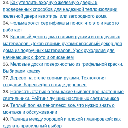
33.
Как утеплить входную железную дверь: 5
проверенных способов для надежной теплоизоляции
железной двери квартиры или загородного дома
34.
Фольма холст сертификаты поиск: что это и как это
работает
35.
Красивый декор дома своими руками из подручных
материалов. Декор своими руками: красивый декор для
дома из подручных материалов. Урок рукоделия для
начинающих с фото и описанием
36.
Меловые доски поверхностью из грифельной краски.
Выбираем краску
37.
Дерево на стене своими руками. Технология
создания барельефов в виде деревьев
38.
Написать статью о том, какие бывают про настенные
светильники. Рейтинг лучших настенных светильников
39.
Теплый пол на пеноплекс: все, что нужно знать о
монтаже и обслуживании
40.
Разница между хорошей и плохой планировкой: как
сделать правильный выбор