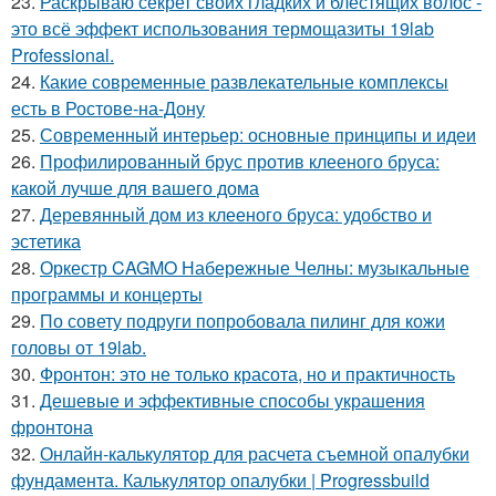
23.
Раскрываю секрет своих гладких и блестящих волос -
это всё эффект использования термощазиты 19lab
Professional.
24.
Какие современные развлекательные комплексы
есть в Ростове-на-Дону
25.
Современный интерьер: основные принципы и идеи
26.
Профилированный брус против клееного бруса:
какой лучше для вашего дома
27.
Деревянный дом из клееного бруса: удобство и
эстетика
28.
Оркестр CAGMO Набережные Челны: музыкальные
программы и концерты
29.
По совету подруги попробовала пилинг для кожи
головы от 19lab.
30.
Фронтон: это не только красота, но и практичность
31.
Дешевые и эффективные способы украшения
фронтона
32.
Онлайн-калькулятор для расчета съемной опалубки
фундамента. Калькулятор опалубки | Progressbuild