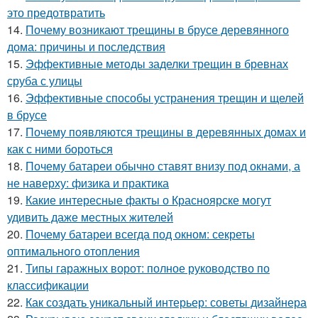
это предотвратить
14.
Почему возникают трещины в брусе деревянного
дома: причины и последствия
15.
Эффективные методы заделки трещин в бревнах
сруба с улицы
16.
Эффективные способы устранения трещин и щелей
в брусе
17.
Почему появляются трещины в деревянных домах и
как с ними бороться
18.
Почему батареи обычно ставят внизу под окнами, а
не наверху: физика и практика
19.
Какие интересные факты о Красноярске могут
удивить даже местных жителей
20.
Почему батареи всегда под окном: секреты
оптимального отопления
21.
Типы гаражных ворот: полное руководство по
классификации
22.
Как создать уникальный интерьер: советы дизайнера