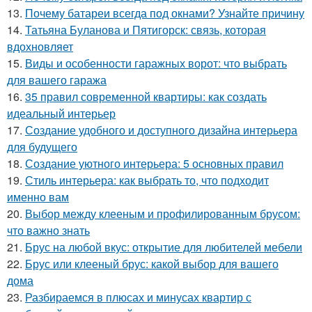
13.
Почему батареи всегда под окнами? Узнайте причину
14.
Татьяна Буланова и Пятигорск: связь, которая
вдохновляет
15.
Виды и особенности гаражных ворот: что выбрать
для вашего гаража
16.
35 правил современной квартиры: как создать
идеальный интерьер
17.
Создание удобного и доступного дизайна интерьера
для будущего
18.
Создание уютного интерьера: 5 основных правил
19.
Стиль интерьера: как выбрать то, что подходит
именно вам
20.
Выбор между клееным и профилированным брусом:
что важно знать
21.
Брус на любой вкус: открытие для любителей мебели
22.
Брус или клееный брус: какой выбор для вашего
дома
23.
Разбираемся в плюсах и минусах квартир с