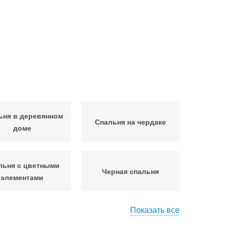
ьня в деревянном
Спальня на чердаке
доме
льня с цветными
Черная спальня
элементами
Показать все
елый интерьер
Белая мебель