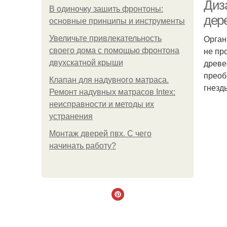
Диз
В одиночку зашить фронтоны:
дер
основные принципы и инструменты
Орган
Увеличьте привлекательность
не пр
своего дома с помощью фронтона
древе
двухскатной крыши
преоб
Клапан для надувного матраса.
гнезд
Ремонт надувных матрасов Intex:
неисправности и методы их
устранения
Монтаж дверей пвх. С чего
начинать работу?