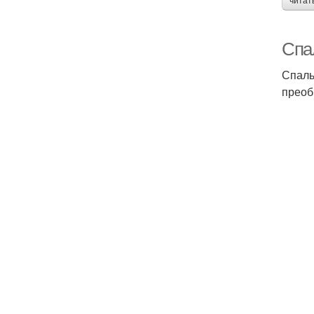
читат
Спа
Спаль
преоб