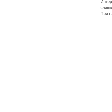
Интер
слишк
При г