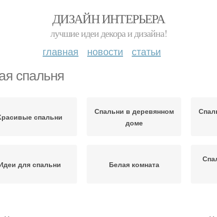
ДИЗАЙН ИНТЕРЬЕРА
лучшие идеи декора и дизайна!
главная
новости
статьи
ая спальня
Спальни в деревянном
Спал
Красивые спальни
доме
Спа
Идеи для спальни
Белая комната
Мебель в
льни в черном цвете
Б
минималистичной