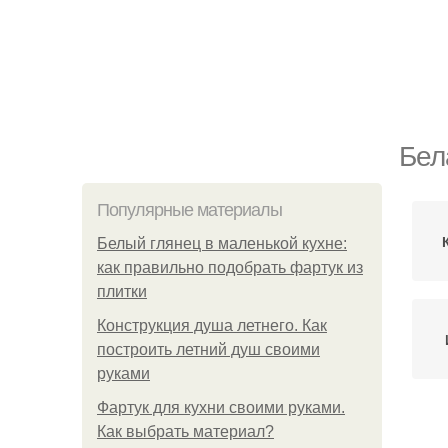
Бел
Популярные материалы
Белый глянец в маленькой кухне:
как правильно подобрать фартук из
плитки
Конструкция душа летнего. Как
построить летний душ своими
руками
Фартук для кухни своими руками.
Как выбрать материал?
Спа