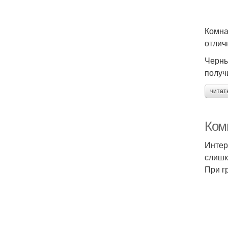
Комна
отлич
Черны
получ
читат
Ком
Интер
слишк
При г