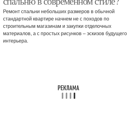
спальню в современном стиле?
Ремонт спальни небольших размеров в обычной
стандартной квартире начнем не с походов по
Кафель для ванной
строительным магазинам и закупки отделочных
Комнаты с помощью
комнаты
материалов, а с простых рисунков – эскизов будущего
интерьера.
Обои для узкой
Обои для тёмной
комнаты
комнаты
Квадратная комната