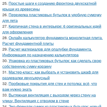
25.
Простые шаги к созданию фронтона двухскатной
крыши из древесины
26.
Переделка пластиковых бутылок в удобную сумочку
для лета
27.
Кирпичная стена в интерьере: 6 оригинальных идей
для оформления
28.
Онлайн калькулятор фундамента монолитная плита.
Расчет фундаментной плиты
29.
Расчет материалов для опалубки фундамента.
Информация по назначению калькулятора
30.
Упаковка из пластиковых бутылок: как сделать свою
собственную сумку-корзину
31.
Мастер-класс: как выбрать и установить шкаф для
раздевалки двухъярусный
32.
Пробковые покрытия для стен и потолка: всё, что
вам нужно знать
33.
Вытяжная вентиляция с выходом через стену на
улицу. Вентиляция с отводом в стене
34.
Эко-френдли сумки из пластиковых бутылок: новый