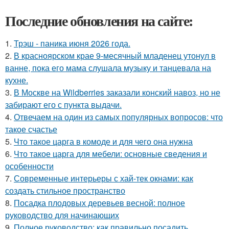
Последние обновления на сайте:
1.
Трэш - паника июня 2026 года.
2.
В красноярском крае 9-месячный младенец утонул в
ванне, пока его мама слушала музыку и танцевала на
кухне.
3.
В Москве на Wildberries заказали конский навоз, но не
забирают его с пункта выдачи.
4.
Отвечаем на один из самых популярных вопросов: что
такое счастье
5.
Что такое царга в комоде и для чего она нужна
6.
Что такое царга для мебели: основные сведения и
особенности
7.
Современные интерьеры с хай-тек окнами: как
создать стильное пространство
8.
Посадка плодовых деревьев весной: полное
руководство для начинающих
9.
Полное руководство: как правильно посадить