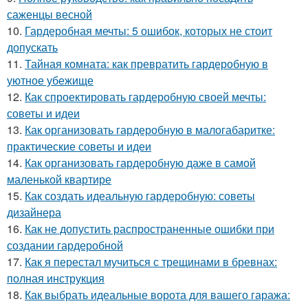
саженцы весной
10.
Гардеробная мечты: 5 ошибок, которых не стоит
допускать
11.
Тайная комната: как превратить гардеробную в
уютное убежище
12.
Как спроектировать гардеробную своей мечты:
советы и идеи
13.
Как организовать гардеробную в малогабаритке:
практические советы и идеи
14.
Как организовать гардеробную даже в самой
маленькой квартире
15.
Как создать идеальную гардеробную: советы
дизайнера
16.
Как не допустить распространенные ошибки при
создании гардеробной
17.
Как я перестал мучиться с трещинами в бревнах:
полная инструкция
18.
Как выбрать идеальные ворота для вашего гаража: