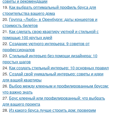
советы и рекомендации
19.
Как выбрать оптимальный профиль бруса для
строительства вашего дома
20.
Группа «Любэ» в Оренбурге: даты концертов и
стоимость билетов
21.
Как сделать свою квартиру уютной и стильной с
помощью 100 крутых идей
22.
Создание уютного интерьера: 9 советов от
профессионалов
23.
Стильный интерьер без помощи дизайнера: 10
простых шагов
24.
Как создать стильный интерьер: 10 основных правил
25.
Создай свой уникальный интерьер: советы и идеи
для вашей квартиры
26.
Выбор между клееным и профилированным брусом:
что важно знать
27.
Брус клееный или профилированный: что выбрать
для вашего проекта
28.
Из какого бруса лучше строить дом: проверим