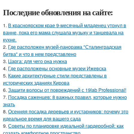
Последние обновления на сайте:
1.
В красноярском крае 9-месячный младенец утонул в
ванне, пока его мама слушала музыку и танцевала на
кухне.
2.
Где расположен музей-панорама "Сталинградская
битва" и что в нем представлено
3.
Царга: для чего она нужна
4.
Где расположены основные музеи Ижевска
5.
Какие архитектурные стили представлены в
исторических зданиях Кирова
6.
Защити волосы от повреждений с 19lab Professional!
7.
Посадка саженцев: 8 важных правил, которые нужно
знать
8.
Осенняя посадка деревьев и кустарников: почему это
идеальное время для вашего сада
9.
Советы по планировке идеальной гардеробной: как
создать комфортное пространство