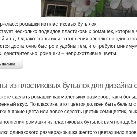
р-класс: ромашки из пластиковых бутылок
твует несколько подвидов пластиковых ромашек, которые м
й и т.д. Однако этапы их изготовления абсолютно одинаков
ются достаточно быстро и удобны тем, что требуют миниму
ж, действительно, ромашки – неприхотливые цветы.
ь дальше →
ты из пластиковых бутылок для дизайна 
жете сделать ромашки как маленьких размеров, так и больш
венный вкус. По классике, этот цветок должен быть белым 
тки в яркие цвета или вовсе сделать цветик-семицветик, вы
ыполнения ромашки из пластиковых бутылок вам понадобя
ылки одинакового размера;крышка желтого цвета;шило;пров