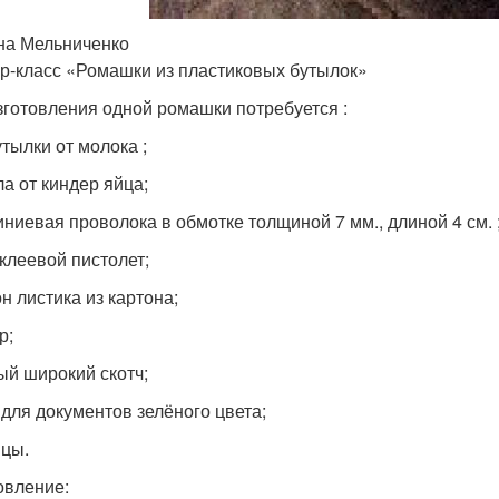
на Мельниченко
р-класс «Ромашки из пластиковых бутылок»
зготовления одной ромашки потребуется :
утылки от молока ;
ла от киндер яйца;
ниевая проволока в обмотке толщиной 7 мм., длиной 4 см. 
клеевой пистолет;
н листика из картона;
р;
ый широкий скотч;
 для документов зелёного цвета;
цы.
овление: