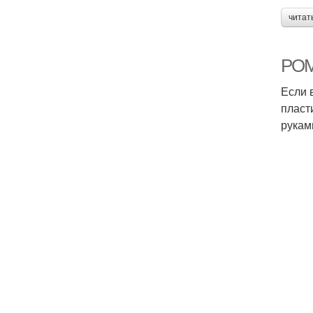
читат
РОМ
Если 
пласт
рукам