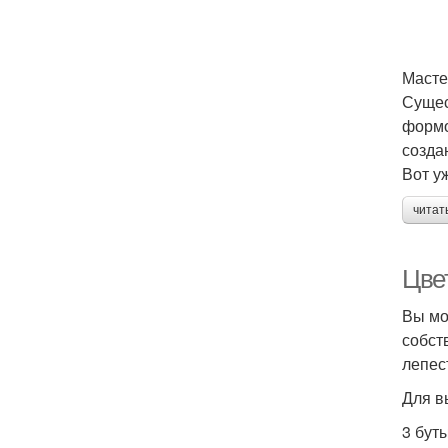
Масте
Сущес
формо
созда
Вот у
читат
Цве
Вы мо
собст
лепес
Для в
3 бут