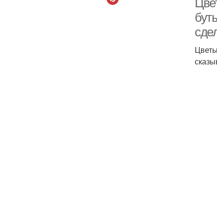
Цве
бут
сде
Цветы
сказы