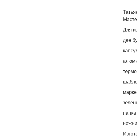
Татья
Масте
Для и
две б
капсу
алюми
термо
шабло
марке
зелён
папка
ножни
Изгот