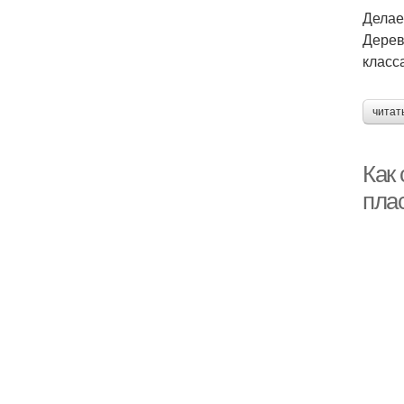
Делае
Дерев
класс
читат
Как
пла